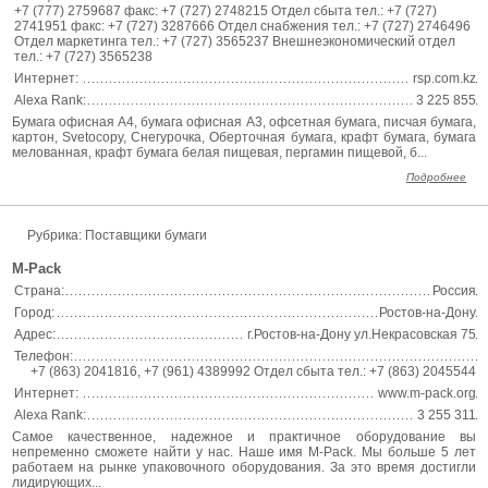
+7 (777) 2759687 факс: +7 (727) 2748215 Отдел сбыта тел.: +7 (727)
2741951 факс: +7 (727) 3287666 Отдел снабжения тел.: +7 (727) 2746496
Отдел маркетинга тел.: +7 (727) 3565237 Внешнеэкономический отдел
тел.: +7 (727) 3565238
Интернет:
rsp.com.kz
Alexa Rank:
3 225 855
Бумага офисная А4, бумага офисная А3, офсетная бумага, писчая бумага,
картон, Svetocopy, Снегурочка, Оберточная бумага, крафт бумага, бумага
мелованная, крафт бумага белая пищевая, пергамин пищевой, б...
Подробнее
Рубрика: Поставщики бумаги
M-Pack
Страна:
Россия
Город:
Ростов-на-Дону
Адрес:
г.Ростов-на-Дону ул.Некрасовская 75
Телефон:
+7 (863) 2041816, +7 (961) 4389992 Отдел сбыта тел.: +7 (863) 2045544
Интернет:
www.m-pack.org
Alexa Rank:
3 255 311
Самое качественное, надежное и практичное оборудование вы
непременно сможете найти у нас. Наше имя M-Pack. Мы больше 5 лет
работаем на рынке упаковочного оборудования. За это время достигли
лидирующих...