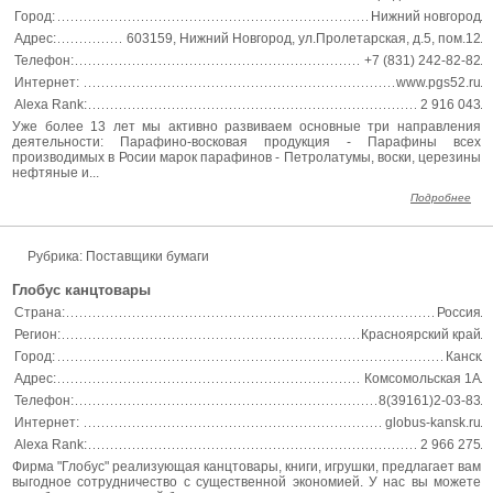
Город:
Нижний новгород
Адрес:
603159, Нижний Новгород, ул.Пролетарская, д.5, пом.12
Телефон:
+7 (831) 242-82-82
Интернет:
www.pgs52.ru
Alexa Rank:
2 916 043
Уже более 13 лет мы активно развиваем основные три направления
деятельности: Парафино-восковая продукция - Парафины всех
производимых в Росии марок парафинов - Петролатумы, воски, церезины
нефтяные и...
Подробнее
Рубрика: Поставщики бумаги
Глобус канцтовары
Страна:
Россия
Регион:
Красноярский край
Город:
Канск
Адрес:
Комсомольская 1А
Телефон:
8(39161)2-03-83
Интернет:
globus-kansk.ru
Alexa Rank:
2 966 275
Фирма "Глобус" реализующая канцтовары, книги, игрушки, предлагает вам
выгодное сотрудничество с существенной экономией. У нас вы можете