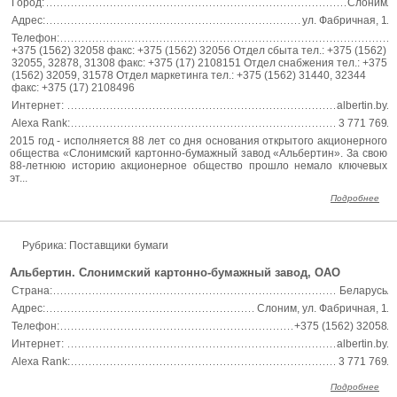
Город:
Слоним
Адрес:
ул. Фабричная, 1
Телефон:
+375 (1562) 32058 факс: +375 (1562) 32056 Отдел сбыта тел.: +375 (1562)
32055, 32878, 31308 факс: +375 (17) 2108151 Отдел снабжения тел.: +375
(1562) 32059, 31578 Отдел маркетинга тел.: +375 (1562) 31440, 32344
факс: +375 (17) 2108496
Интернет:
albertin.by
Alexa Rank:
3 771 769
2015 год - исполняется 88 лет со дня основания открытого акционерного
общества «Слонимский картонно-бумажный завод «Альбертин». За свою
88-летнюю историю акционерное общество прошло немало ключевых
эт...
Подробнее
Рубрика: Поставщики бумаги
Альбертин. Слонимский картонно-бумажный завод, ОАО
Страна:
Беларусь
Адрес:
Слоним, ул. Фабричная, 1
Телефон:
+375 (1562) 32058
Интернет:
albertin.by
Alexa Rank:
3 771 769
Подробнее