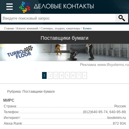
Главная
Каталог компаний
Сувениры, подарки, канцтовары
Бумага
Поставщики бумаги
Реклама www.tfsystems.ru
1
2
3
4
5
6
7
»
Рубрика: Поставщики бумаги
МИРС
Страна:
Россия
Телефон:
(812)640-95-74, 640-95-89
Интернет:
bookmirs.ru
Alexa Rank:
872 934