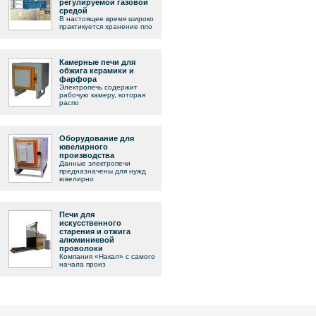
регулируемой газовой
средой
В настоящее время широко
практикуется хранение пло
Камерные печи для
обжига керамики и
фарфора
Электропечь содержит
рабочую камеру, которая
распо
Оборудование для
ювелирного
производства
Данные электропечи
предназначены для нужд
ювелирно
Печи для
искусственного
старения и отжига
алюминиевой
проволоки
Компания «Накал» с самого
начала произ