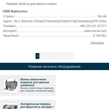
Рубрика: Мебель для ванных комнат
CRW Bathrooms
Страна:
Китай
Адрес:
No.1 Jihua No.3 Road,Chancheng,Foshan City,Guangdong,P.R.China
Телефон:
+86 135 127 23 577
Интернет:
www.crw-uk.com
Alexa Rank:
9 740 681
Подробнее
1
2
3
4
5
6
7
»
Новинки каталога оборудования
Ванны закалочные
водяные для закалки
алюминия
Ванны закалочные водяные
для закалки алюминия пред
Холодильные камеры
для фруктов и овощей с