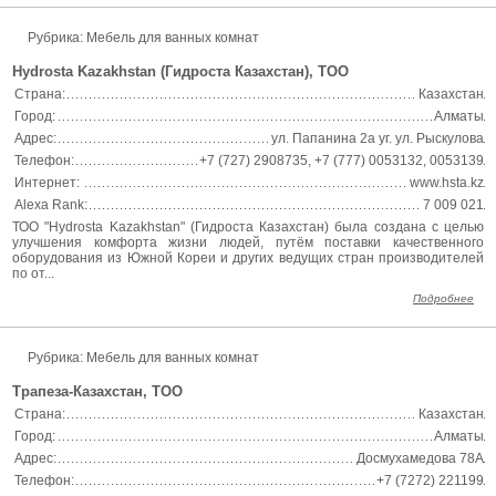
Рубрика: Мебель для ванных комнат
Hydrosta Kazakhstan (Гидроста Казахстан), ТОО
Страна:
Казахстан
Город:
Алматы
Адрес:
ул. Папанина 2а уг. ул. Рыскулова
Телефон:
+7 (727) 2908735, +7 (777) 0053132, 0053139
Интернет:
www.hsta.kz
Alexa Rank:
7 009 021
ТОО "Hydrosta Kazakhstan" (Гидроста Казахстан) была создана с целью
улучшения комфорта жизни людей, путём поставки качественного
оборудования из Южной Кореи и других ведущих стран производителей
по от...
Подробнее
Рубрика: Мебель для ванных комнат
Трапеза-Казахстан, ТОО
Страна:
Казахстан
Город:
Алматы
Адрес:
Досмухамедова 78А
Телефон:
+7 (7272) 221199