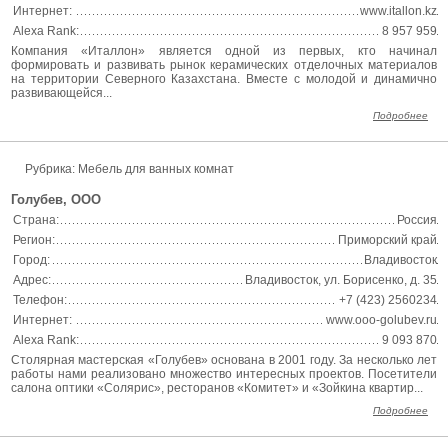
Интернет:
www.itallon.kz
Alexa Rank:
8 957 959
Компания «Италлон» является одной из первых, кто начинал
формировать и развивать рынок керамических отделочных материалов
на территории Северного Казахстана. Вместе с молодой и динамично
развивающейся...
Подробнее
Рубрика: Мебель для ванных комнат
Голубев, ООО
Страна:
Россия
Регион:
Приморский край
Город:
Владивосток
Адрес:
Владивосток, ул. Борисенко, д. 35
Телефон:
+7 (423) 2560234
Интернет:
www.ooo-golubev.ru
Alexa Rank:
9 093 870
Столярная мастерская «Голубев» основана в 2001 году. За несколько лет
работы нами реализовано множество интересных проектов. Посетители
салона оптики «Солярис», ресторанов «Комитет» и «Зойкина квартир...
Подробнее