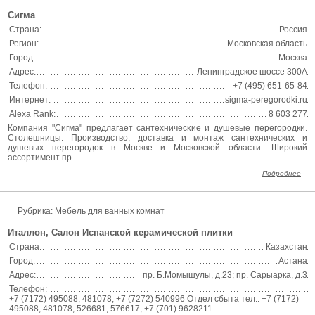
Сигма
Страна:
Россия
Регион:
Московская область
Город:
Москва
Адрес:
Ленинградское шоссе 300А
Телефон:
+7 (495) 651-65-84
Интернет:
sigma-peregorodki.ru
Alexa Rank:
8 603 277
Компания "Сигма" предлагает сантехнические и душевые перегородки.
Столешницы. Производство, доставка и монтаж сантехнических и
душевых перегородок в Москве и Московской области. Широкий
ассортимент пр...
Подробнее
Рубрика: Мебель для ванных комнат
Италлон, Салон Испанской керамической плитки
Страна:
Казахстан
Город:
Астана
Адрес:
пр. Б.Момышулы, д.23; пр. Сарыарка, д.3
Телефон:
+7 (7172) 495088, 481078, +7 (7272) 540996 Отдел сбыта тел.: +7 (7172)
495088, 481078, 526681, 576617, +7 (701) 9628211