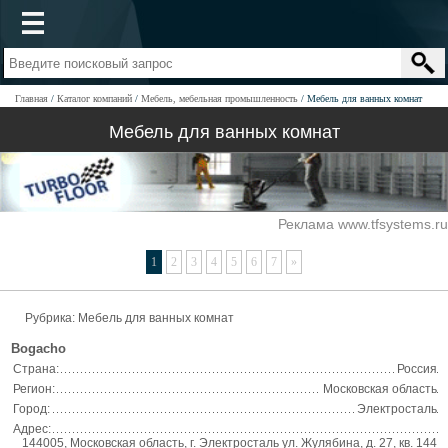
Главная
Каталог компаний
Мебель, мебельная промышленность
Мебель для ванных комнат
Мебель для ванных комнат
Реклама www.tfsystems.ru
1
2
3
4
5
6
7
»
Рубрика: Мебель для ванных комнат
Bogacho
Страна:
Россия
Регион:
Московская область
Город:
Электросталь
Адрес:
144005, Московская область, г. Электросталь ул. Жулябина, д. 27, кв. 144