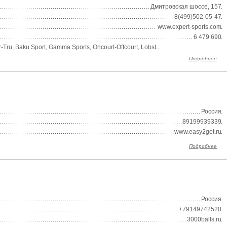
Дмитровская шоссе, 157
8(499)502-05-47
www.expert-sports.com
6 479 690
, Baku Sport, Gamma Sports, Oncourt-Offcourt, Lobst...
Подробнее
Россия
89199939339
www.easy2get.ru
Подробнее
Россия
+79149742520
3000balls.ru