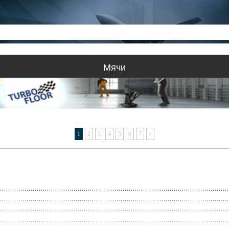
Мячи
1
2
3
4
5
6
7
»