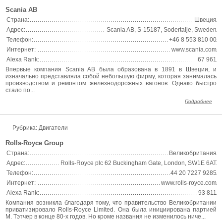
Scania AB
Страна:
Швеция
Адрес:
Scania AB, S-15187, Sodertalje, Sweden
Телефон:
+46 8 553 810 00
Интернет:
www.scania.com
Alexa Rank:
67 961
Впервые компания Scania AB была образована в 1891 в Швеции, и
изначально представляла собой небольшую фирму, которая занималась
производством и ремонтом железнодорожных вагонов. Однако быстро
стало по...
Подробнее
Рубрика: Двигатели
Rolls-Royce Group
Страна:
Великобритания
Адрес:
Rolls-Royce plc 62 Buckingham Gate, London, SW1E 6AT
Телефон:
44 20 7227 9285
Интернет:
www.rolls-royce.com
Alexa Rank:
93 811
Компания возникла благодаря тому, что правительство Великобритании
приватизировало Rolls-Royce Limited. Она была инициирована партией
М. Тэтчер в конце 80-х годов. Но кроме названия не изменилось ниче...