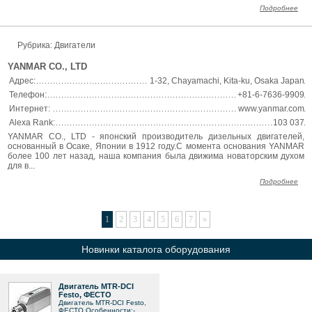
Подробнее
Рубрика: Двигатели
YANMAR CO., LTD
Адрес:
1-32, Chayamachi, Kita-ku, Osaka Japan
Телефон:
+81-6-7636-9909
Интернет:
www.yanmar.com
Alexa Rank:
103 037
YANMAR CO., LTD - японский производитель дизельных двигателей,
основанный в Осаке, Японии в 1912 году.С момента основания YANMAR
более 100 лет назад, наша компания была движима новаторским духом
для в...
Подробнее
1
2
3
4
5
6
7
»
Новинки каталога оборудования
Двигатель MTR-DCI
Festo, ФЕСТО
Двигатель MTR-DCI Festo,
ФЕСТО Особенности:-