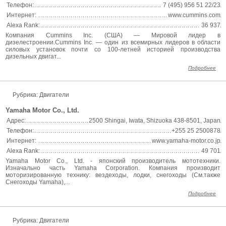
Телефон:
7 (495) 956 51 22/23
Интернет:
www.cummins.com
Alexa Rank:
36 937
Компания Cummins Inc. (США) — Мировой лидер в
дизелестроении.Cummins Inc. — один из всемирных лидеров в области
силовых установок почти со 100-летней историей производства
дизельных двигат...
Подробнее
Рубрика: Двигатели
Yamaha Motor Co., Ltd.
Адрес:
2500 Shingai, Iwata, Shizuoka 438-8501, Japan
Телефон:
+255 25 2500878
Интернет:
www.yamaha-motor.co.jp
Alexa Rank:
49 701
Yamaha Motor Co., Ltd. - японский производитель мототехники.
Изначально часть Yamaha Corporation. Компания производит
моторизированную технику: вездеходы, лодки, снегоходы (См.также
Снегоходы Yamaha),...
Подробнее
Рубрика: Двигатели