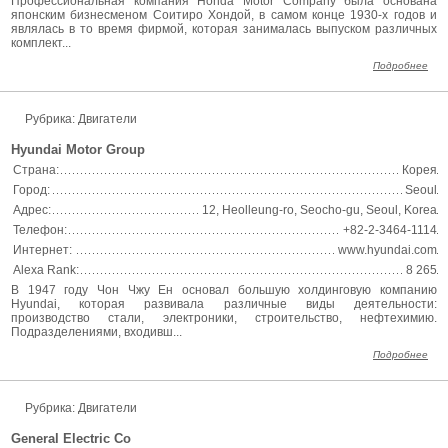
Профессиональная компания Honda Motor Company была основана
японским бизнесменом Соитиро Хондой, в самом конце 1930-х годов и
являлась в то время фирмой, которая занималась выпуском различных
комплект...
Подробнее
Рубрика: Двигатели
Hyundai Motor Group
Страна:
Корея
Город:
Seoul
Адрес:
12, Heolleung-ro, Seocho-gu, Seoul, Korea
Телефон:
+82-2-3464-1114
Интернет:
www.hyundai.com
Alexa Rank:
8 265
В 1947 году Чон Чжу Ен основал большую холдинговую компанию
Hyundai, которая развивала различные виды деятельности:
производство стали, электроники, строительство, нефтехимию.
Подразделениями, входивш...
Подробнее
Рубрика: Двигатели
General Electric Co