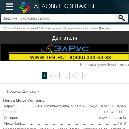
Главная
Каталог компаний
Машиностроение, оборудование и технологии
Двигатели
Двигатели
Реклама www.tfsystems.ru
1
2
3
4
5
6
7
»
Рубрика: Двигатели
Honda Motor Company
Адрес:
2-1-1 Minami-Aoyama, Minato-ku, Tokyo, 107-8556, Japan
Телефон:
03-3423-1111
Интернет:
www.honda.co.jp
Alexa Rank:
7 946