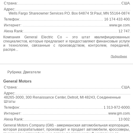
Страна:
США
Адрес:
Wells Fargo Shareowner Services P.O. Box 64874 St Paul, MN 55164-0874
Телефон:
16 174 433 400
Интернет:
www.ge.com
Alexa Rank:
12 747
Компания General Electric Co – это штат квалифицированных
специалистов, которые предлагают и предоставляют финансовые услуги
и технологии, связанные с производством, контролем, передачей,
распре...
Подробнее
Рубрика: Двигатели
General Motors
Страна:
США
Адрес:
48265-3000, 300 Renaissance Center, Detroit, MI 48243, Соединенные
Штаты
Телефон:
1 313-972-6000
Интернет:
www.gm.com
Alexa Rank:
13 002
General Motors Company (GM) - американская автомобильная корпорация,
которая разрабатывает, производит и продает автомобили, кроссоверы,