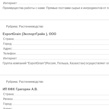
Интернет:
Преимущества работы с нами: Прямые поставки сырья и ингредиентов от пр
Рубрика:
Растениеводство
ExportGrain (ЭкспортГрейн ), ООО
Страна:
Город:
Адрес:
Телефон:
Интернет:
Группа компаний "ExportGrain"(Россия, Польша, Казахстан):осуществляет оп
Рубрика:
Растениеводство
ИП КФХ Григорян А.В.
Страна:
Регион:
Город:
Адрес: