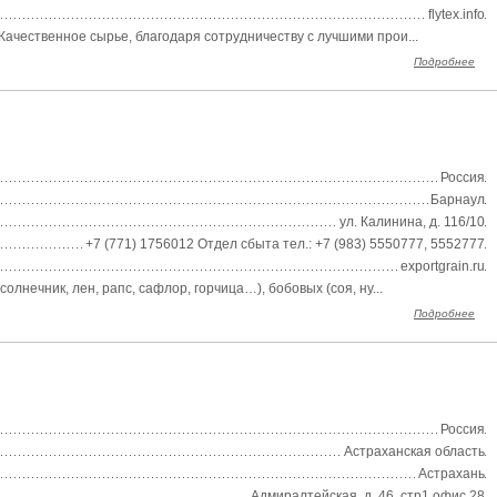
flytex.info
ачественное сырье, благодаря сотрудничеству с лучшими прои...
Подробнее
Россия
Барнаул
ул. Калинина, д. 116/10
+7 (771) 1756012 Отдел сбыта тел.: +7 (983) 5550777, 5552777
exportgrain.ru
нечник, лен, рапс, сафлор, горчица…), бобовых (соя, ну...
Подробнее
Россия
Астраханская область
Астрахань
Адмиралтейская, д. 46, стр1 офис 28