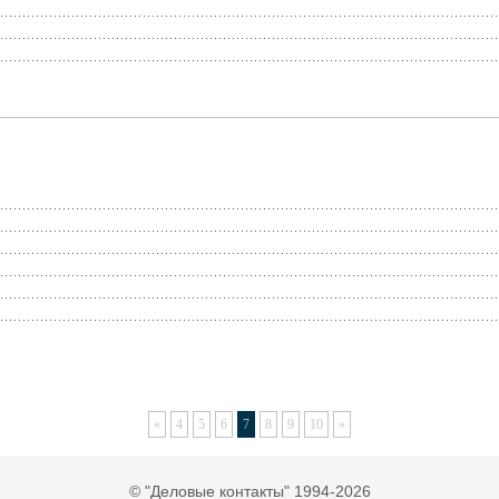
«
4
5
6
7
8
9
10
»
© "Деловые контакты" 1994-2026