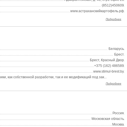
(8512)450609
www.астраханскийкартофель.рф
Подробнее
Беларусь
Брест
Брест, Красный Двор
+375 (162) 486589
www.stimul-brest.by
, как собственной разработки, так и ее модификаций под зак...
Подробнее
Россия
Московская область
Москва