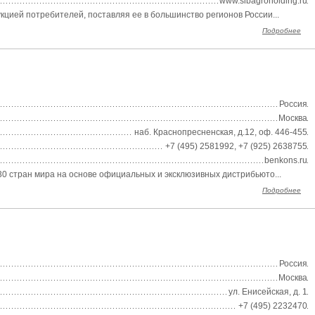
www.sibagroholding.ru
ией потребителей, поставляя ее в большинство регионов России...
Подробнее
Россия
Москва
наб. Краснопресненская, д.12, оф. 446-455
+7 (495) 2581992, +7 (925) 2638755
benkons.ru
0 стран мира на основе официальных и эксклюзивных дистрибьюто...
Подробнее
Россия
Москва
ул. Енисейская, д. 1
+7 (495) 2232470