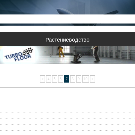
Растениеводство
«
4
5
6
7
8
9
10
»