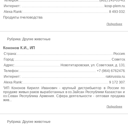
Телефон:
(862) 243-03-43
Интернет:
kosp-plem.ru
Alexa Rank:
8 493 032
Продукты пчеловодства
Подробнее
Рубрика: Другие животные
Кононов К.И., ИП
Страна:
Россия
Город:
Советск
Адрес:
Новотитаровская, ул. Советская, д. 131
Телефон:
+7 (964) 6762476
Интернет:
rakirussia.ru
Alexa Rank:
9 172 307
"ИП Кононов Кирилл Иванович - крупный дистрибьютор в России по
продаже живых раков выработанных в оз.Зайсан Республики Казахстан и
оз.Севан Республика Армения. Сфера деятельности - оптовая продажа
жив...
Подробнее
Рубрика: Другие животные