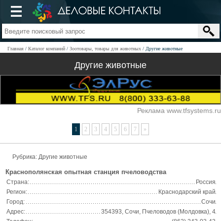
Главная
Каталог компаний
Зоотовары, товары для животных
Другие животные
Другие животные
Реклама www.tfsystems.ru
1
2
3
4
5
6
7
»
Рубрика: Другие животные
Краснополянская опытная станция пчеловодства
Страна:
Россия
Регион:
Краснодарский край
Город:
Сочи
Адрес:
354393, Сочи, Пчеловодов (Молдовка), 4