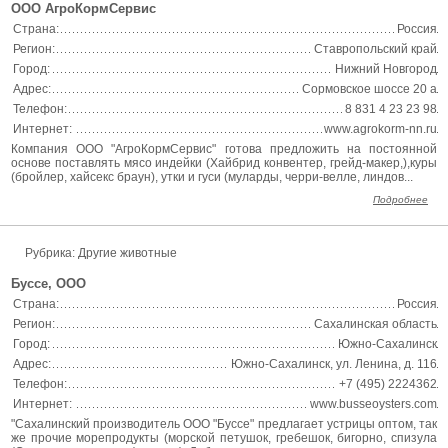
ООО АгроКормСервис
Страна:
Россия
Регион:
Ставропольский край
Город:
Нижний Новгород
Адрес:
Сормовское шоссе 20 а
Телефон:
8 831 4 23 23 98
Интернет:
www.agrokorm-nn.ru
Компания ООО "АгроКормСервис" готова предложить на постоянной
основе поставлять мясо индейки (Хайбрид конвентер, грейд-макер,),куры
(бройлер, хайсекс браун), утки и гуси (муларды, черри-велле, линдов...
Подробнее
Рубрика: Другие животные
Буссе, ООО
Страна:
Россия
Регион:
Сахалинская область
Город:
Южно-Сахалинск
Адрес:
Южно-Сахалинск, ул. Ленина, д. 116
Телефон:
+7 (495) 2224362
Интернет:
www.busseoysters.com
"Сахалинский производитель ООО "Буссе" предлагает устрицы оптом, так
же прочие морепродукты (морской петушок, гребешок, бигорно, спизула