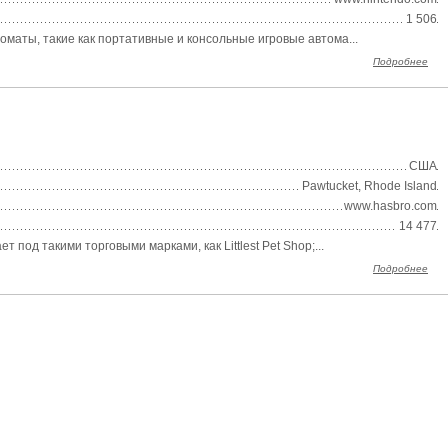
1 506
оматы, такие как портативные и консольные игровые автома...
Подробнее
США
Pawtucket, Rhode Island
www.hasbro.com
14 477
под такими торговыми марками, как Littlest Pet Shop;...
Подробнее