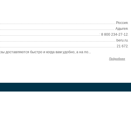
Россия
Адыгея
: 8 800 234‑27‑12
beru.ru
21 672
ы доставляются быстро и когда вам удобно, а на по...
Подробнее