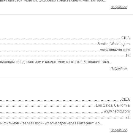
дажу бытовой техники, цифровых средств связи, компьютеро...
Подробнее
США
Seattle, Washington
www.amazon.com
14
одавцам, предприятиям и создателям контента. Компания такж...
Подробнее
США
Los Gatos, California
www.netflix.com
21
чи фильмов и телевизионных эпизодов через Интернет и о...
Подробнее