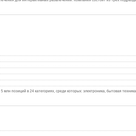
еспечения для интерактивных развлечений. Компания состоит из трех подраздел
млн позиций в 24 категориях, среди которых: электроника, бытовая техника, 