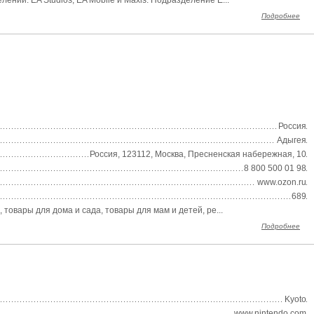
ений: EA Studios, EA Mobile и Maxis. Подразделение E...
Подробнее
Россия
Адыгея
Россия, 123112, Москва, Пресненская набережная, 10
8 800 500 01 98
www.ozon.ru
689
товары для дома и сада, товары для мам и детей, ре...
Подробнее
Kyoto
www.nintendo.com