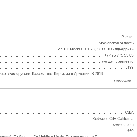
Россия
Московская область
115551, г. Москва, а/я 20, ООО «Вайлдберриз»
+7 495 775 55 05
www.wildberries.ru
433
е в Белоруссии, Казахстане, Киргизии и Армении. В 2019...
Подробнее
США
Redwood City, California
www.ea.com
660