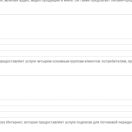
я, включая аудио, видео продукцию и книги. Он также предлагает онлайн-про
предоставляет услуги четырем основным группам клиентов: потребителям, пр
через Интернет, которая предоставляет услуги подписки для потоковой переда