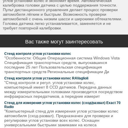
углов установки колёс и экономит время. Автоматическая
калибровка головки датчика с целью поддержания точности.
Пульт дистанционного управления делает процесс проверки
автомобиля лёгким и быстрым. Возможность проверки
автомобилей с очень низким шасси и широкими обтекателями.
Головка датчика легко устанавливается, заменяется и не
требует повторной калибровки.
Вас также могут заинтересовать
Стенд контроля углов установки колес
"Особенности: Общие Операционная система Windows Vista
Спецификация транспортных средств, выпускавшихся
последние 25 лет Пользовательская спецификация
транспортных средств Региональные спецификации Ди
Стенд контроля углов установки колес RAVaglioli
"Стенд контроля и регул. углов установки колес,
компьютерный имеет 8 CCD датчиков. Передача данных
между измерительными головками производится посредством
инфракрасных передатчиков, а передние измерит
Стенд для измерения углов установки колес (сход/развал) Exact 70
Radio
"Компьютерный стенд для измерения углов установки колес
автомобиля (сход-развал). Предназначен для проверки и
регулировки углов установки всех колес. Оснащен
универсальными быстрыми зажимами на колеса