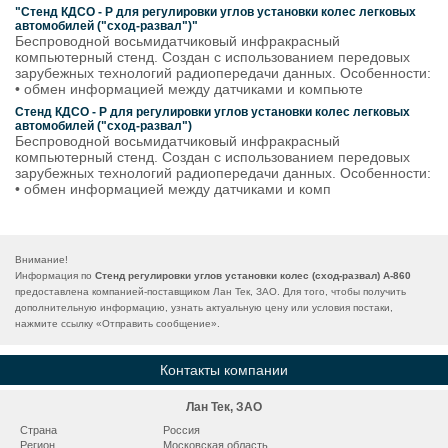
"Стенд КДСО - Р для регулировки углов установки колес легковых
автомобилей ("сход-развал")"
Беспроводной восьмидатчиковый инфракрасный
компьютерный стенд. Создан с использованием передовых
зарубежных технологий радиопередачи данных. Особенности:
• обмен информацией между датчиками и компьюте
Стенд КДСО - Р для регулировки углов установки колес легковых
автомобилей ("сход-развал")
Беспроводной восьмидатчиковый инфракрасный
компьютерный стенд. Создан с использованием передовых
зарубежных технологий радиопередачи данных. Особенности:
• обмен информацией между датчиками и комп
Внимание!
Информация по
Стенд регулировки углов установки колес (сход-развал) A-860
предоставлена компанией-поставщиком Лан Тек, ЗАО. Для того, чтобы получить
дополнительную информацию, узнать актуальную цену или условия постаки,
нажмите ссылку «
Отправить сообщение
».
Контакты компании
Лан Тек, ЗАО
Страна
Россия
Регион
Московская область