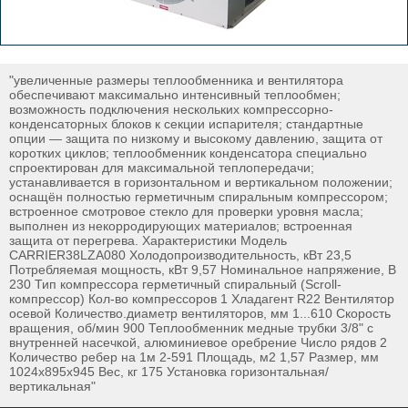
"увеличенные размеры теплообменника и вентилятора
обеспечивают максимально интенсивный теплообмен;
возможность подключения нескольких компрессорно-
конденсаторных блоков к секции испарителя; стандартные
опции — защита по низкому и высокому давлению, защита от
коротких циклов; теплообменник конденсатора специально
спроектирован для максимальной теплопередачи;
устанавливается в горизонтальном и вертикальном положении;
оснащён полностью герметичным спиральным компрессором;
встроенное смотровое стекло для проверки уровня масла;
выполнен из некорродирующих материалов; встроенная
защита от перегрева. Характеристики Модель
CARRIER38LZA080 Холодопроизводительность, кВт 23,5
Потребляемая мощность, кВт 9,57 Номинальное напряжение, В
230 Тип компрессора герметичный спиральный (Scroll-
компрессор) Кол-во компрессоров 1 Хладагент R22 Вентилятор
осевой Количество.диаметр вентиляторов, мм 1...610 Скорость
вращения, об/мин 900 Теплообменник медные трубки 3/8" с
внутренней насечкой, алюминиевое оребрение Число рядов 2
Количество ребер на 1м 2-591 Площадь, м2 1,57 Размер, мм
1024х895х945 Вес, кг 175 Установка горизонтальная/
вертикальная"