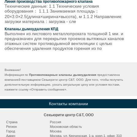
Линия производства противопожарного клапана
Технические данные: 1.1 Технические условия
оборудования： 1.1.1 Занимаемая площадь：
20×3.0×2.5(длина×ширина×высота), м 1.1.2 Направление
загрузки материала：загрузка - сле
Клапаны дымоудаления КПД
Выполнен из листового металлопроката толщиной 1 мм. и
предназначен для перекрытия проемов вытяжных каналов
этажных систем противодымной вентиляции с целью
обеспечения удаления продуктов горения из по
Внимание!
Информация по
Противопожарные клапаны дымоудаления
предоставлена
компанией-поставщиком Секьюрити центр С&Т, ООО. Для того, чтобы получить
дополнительную информацию, узнать актуальную цену или условия постаки,
нажмите ссылку «
Отправить сообщение
».
Контакты компании
Секьюрити центр С&Т, ООО
Страна
Россия
Регион
Московская область
Город
Москва
Адрес
Москва, ул. Керченская, 1-а, корп.1, офис 310