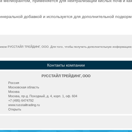
м мелиорантом, применяется для нейтрализации кислых почв и ка
инеральной добавкой и используется для дополнительной подкормк
ком РУССТАЙЛ ТРЕЙДИНГ, ООО. Для того, чтобы получить дополнительную информацию, у
Контакты компании
РУССТАЙЛ ТРЕЙДИНГ, ООО
Россия
Московская область
Москва
Москва, пр-д. Походный, д. 4, корп. 1, оф. 604
+7 (495) 6474792
www.russtailtrading.ru
Открыть