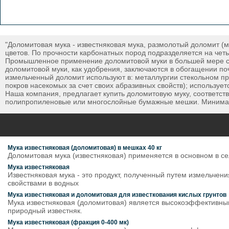
"Доломитовая мука - известняковая мука, размолотый доломит (
цветов. По прочности карбонатных пород подразделяется на чет
Промышленное применение доломитовой муки в большей мере свя
доломитовой муки, как удобрения, заключаются в обогащении поч
измельченный доломит используют в: металлургии стекольном п
покров насекомых за счет своих абразивных свойств); использует
Наша компания, предлагает купить доломитовую муку, соответс
полипропиленовые или многослойные бумажные мешки. Минимал
Мука известняковая (доломитовая) в мешках 40 кг
Доломитовая мука (известняковая) применяется в основном в се
Мука известняковая
Известняковая мука - это продукт, полученный путем измельчен
свойствами в водных
Мука известняковая и доломитовая для известкования кислых грунтов
Мука известняковая (доломитовая) является высокоэффективны
природный известняк.
Мука известняковая (фракция 0-400 мк)