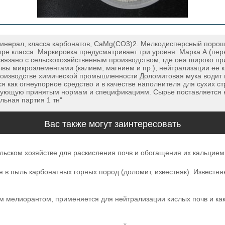
минерал, класса карбонатов, CaMg(CO3)2. Мелкодисперсный порошок
ыре класса. Маркировка предусматривает три уровня: Марка А (пе
зано с сельскохозяйственным производством, где она широко при
вы микроэлементами (калием, магнием и пр.), нейтрализации ее ки
роизводстве химической промышленности Доломитовая мука водит 
ся как огнеупорное средство и в качестве наполнителя для сухих 
твующую принятым нормам и спецификациям. Сырье поставляется н
ьная партия 1 тн"
Вас также могут заинтересовать
льском хозяйстве для раскисления почв и обогащения их кальцием
ия в пыль карбонатных горных пород (доломит, известняк). Извест
м мелиорантом, применяется для нейтрализации кислых почв и ка