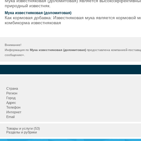
Мука известняковая (доломитовая) является высокоэффективны
природный известняк.
Мука известняковая (доломитовая)
Как кормовая добавка: Известняковая мука является кормовой м
комбикорма известняковая
Внимание!
Информация по
Мука известняковая (доломитовая)
предоставлена компанией-поставщи
сообщение
».
Страна
Регион
Город
Адрес
Телефон
Интернет
Email
Товары и услуги (53)
Разделы и рубрики