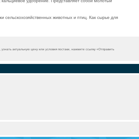
к кальциевое удобрение. Представляет собой молотый
и сельскохозяйственных животных и птиц. Как сырье для
знать актуальную цену или условия постаки, нажмите ссылку «
Отправить