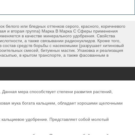
 белого или бледных оттенков серого, красного, коричневого
рвая и вторая группа) Марка B Марка C Сферы применения
меняется в качестве минерального удобрения. Свойства
слотности, а также связывании радионуклидов. Кроме того,
в состав средств борьбы с насекомыми (разрушает хитиновый
строительных смесей, битумных мастик. Упаковка и реализация
асыпью, в крытом транспорте, а также фасованным в
. Данная мера способствует степени развития растений,
няковая мука богата кальцием, обладает хорошими щелочными
к кальциевое удобрение. Представляет собой молотый