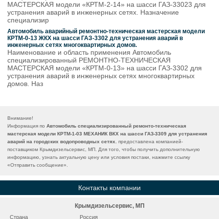
МАСТЕРСКАЯ модели «КРТМ-2-14» на шасси ГАЗ-33023 для
устранения аварий в инженерных сетях. Назначение
специализир
Автомобиль аварийный ремонтно-техническая мастерская модели
КРТМ-0-13 ЖКХ на шасси ГАЗ-3302 для устранения аварий в
инженерных сетях многоквартирных домов.
Наименование и область применения Автомобиль
специализированный РЕМОНТНО-ТЕХНИЧЕСКАЯ
МАСТЕРСКАЯ модели «КРТМ-0-13» на шасси ГАЗ-3302 для
устранения аварий в инженерных сетях многоквартирных
домов. Наз
Внимание!
Информация по
Автомобиль специализированный ремонто-техническая
мастерская модели КРТМ-1-03 МЕХАНИК ВКХ на шасси ГАЗ-3309 для устранения
аварий на городских водопроводных сетях.
предоставлена компанией-
поставщиком Крымдизельсервис, МП. Для того, чтобы получить дополнительную
информацию, узнать актуальную цену или условия постаки, нажмите ссылку
«
Отправить сообщение
».
Контакты компании
Крымдизельсервис, МП
Страна
Россия