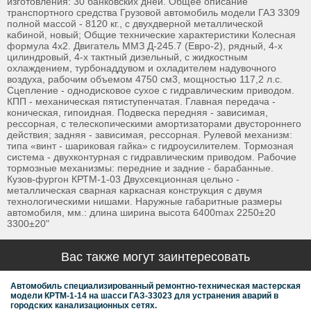
изготовления: 30 банковских дней. Общее описание
транспортного средства Грузовой автомобиль модели ГАЗ 3309
полной массой - 8120 кг., с двухдверной металлической
кабиной, новый; Общие технические характеристики Колесная
формула 4х2. Двигатель ММЗ Д-245.7 (Евро-2), рядный, 4-х
цилиндровый, 4-х тактный дизельный, с жидкостным
охлаждением, турбонаддувом и охладителем надувочного
воздуха, рабочим объемом 4750 см3, мощностью 117,2 л.с.
Сцепление - однодисковое сухое с гидравлическим приводом.
КПП - механическая пятиступенчатая. Главная передача -
коническая, гипоидная. Подвеска передняя - зависимая,
рессорная, с телескопическими амортизаторами двустороннего
действия; задняя - зависимая, рессорная. Рулевой механизм:
типа «винт - шариковая гайка» с гидроусилителем. Тормозная
система - двухконтурная с гидравлическим приводом. Рабочие
тормозные механизмы: передние и задние - барабанные.
Кузов-фургон КРТМ-1-03 Двухсекционная цельно -
металлическая сварная каркасная конструкция с двумя
технологическими нишами. Наружные габаритные размеры
автомобиля, мм.: длина ширина высота 6400max 2250±20
3300±20"
Вас также могут заинтересовать
Автомобиль специализированный ремонтно-техническая мастерская
модели КРТМ-1-14 на шасси ГАЗ-33023 для устранения аварий в
городских канализационных сетях.