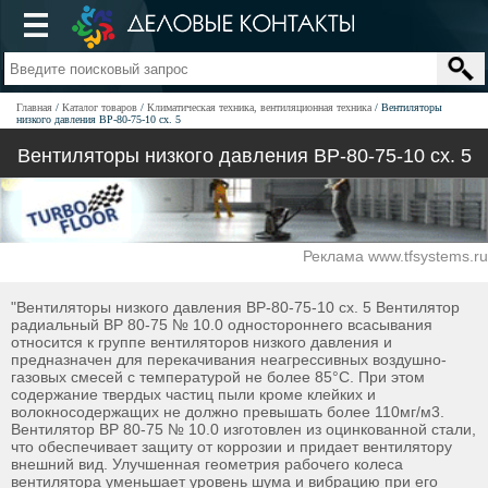
Главная
Каталог товаров
Климатическая техника, вентиляционная техника
Вентиляторы
низкого давления ВР-80-75-10 сх. 5
Вентиляторы низкого давления ВР-80-75-10 сх. 5
Реклама www.tfsystems.ru
"Вентиляторы низкого давления ВР-80-75-10 сх. 5 Вентилятор
радиальный ВР 80-75 № 10.0 одностороннего всасывания
относится к группе вентиляторов низкого давления и
предназначен для перекачивания неагрессивных воздушно-
газовых смесей с температурой не более 85°С. При этом
содержание твердых частиц пыли кроме клейких и
волокносодержащих не должно превышать более 110мг/м3.
Вентилятор ВР 80-75 № 10.0 изготовлен из оцинкованной стали,
что обеспечивает защиту от коррозии и придает вентилятору
внешний вид. Улучшенная геометрия рабочего колеса
вентилятора уменьшает уровень шума и вибрацию при его