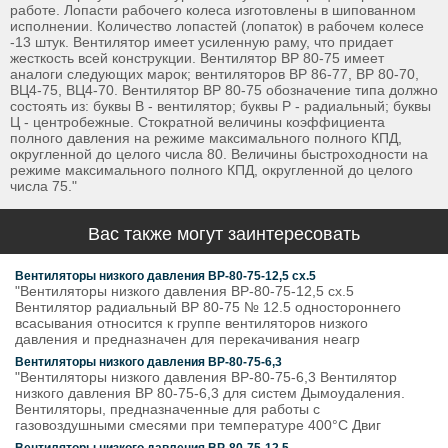
работе. Лопасти рабочего колеса изготовлены в шипованном
исполнении. Количество лопастей (лопаток) в рабочем колесе
-13 штук. Вентилятор имеет усиленную раму, что придает
жесткость всей конструкции. Вентилятор ВР 80-75 имеет
аналоги следующих марок; вентиляторов ВР 86-77, ВР 80-70,
ВЦ4-75, ВЦ4-70. Вентилятор ВР 80-75 обозначение типа должно
состоять из: буквы В - вентилятор; буквы Р - радиальный; буквы
Ц - центробежные. Стократной величины коэффициента
полного давления на режиме максимального полного КПД,
округленной до целого числа 80. Величины быстроходности на
режиме максимального полного КПД, округленной до целого
числа 75."
Вас также могут заинтересовать
Вентиляторы низкого давления ВР-80-75-12,5 сх.5
"Вентиляторы низкого давления ВР-80-75-12,5 сх.5
Вентилятор радиальный ВР 80-75 № 12.5 одностороннего
всасывания относится к группе вентиляторов низкого
давления и предназначен для перекачивания неагр
Вентиляторы низкого давления ВР-80-75-6,3
"Вентиляторы низкого давления ВР-80-75-6,3 Вентилятор
низкого давления ВР 80-75-6,3 для систем Дымоудаления.
Вентиляторы, предназначенные для работы с
газовоздушными смесями при температуре 400°С Двиг