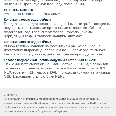
на всей контролируемой площади помещений,
Установки газовые
Установки газовые передвижные.
Колонки газовые водогрейные
Предназначена для подогрева воды. Колонки, работающие на
газу, называют газовыми проточными колонками. Объём
подогретой воды зависит от газовой горелки, схемы
циркуляции воды в теплообменнике. Автомат
Колонки газовые водогрейные
Выбор газовых колонок на российском рынке обширен с
достаточно широким диапазоном цен и производительности.
Как и все оборудование, работающее на природном газе,
Газовая водогрейная блочно-модульная котельная ТКУ-2000
ТКУ-2000 Котельная общей мощностью 2000 кВт, с закрытой
системой отопления, водопоготовка Na-катионит, котлы ICI
REX, горелки FBR, насосы DAB, погодозависимая автоматика
ОВЕН, расширительные баки REFL
Внимание!
Информация по
Установка газовая водогрейная УГВ-1200
предоставлена
компанией-поставщиком Камбарский завод газового оборудования, ОАО. Для того,
чтобы получить дополнительную информацию, узнать актуальную цену или условия
постаки, нажмите ссылку «
Отправить сообщение
».