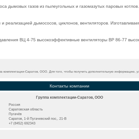
са дымовых газов из пылеугольных и газомазутых паровых котлов
 и реализацией дымососов, циклонов, вентиляторов. Изготавлива
авления ВЦ 4-75 высокоэффективные вентиляторы ВР 86-77 высо
а комплектации-Саратов, ООО. Для того, чтобы получить дополнительную информацию, узн
Контакты компании
Группа комплектации-Саратов, ООО
Россия
Саратовская область
Пугачёв
Саратов, 1-й Пугачевский пос,. 21-В
+7 (8452) 692343