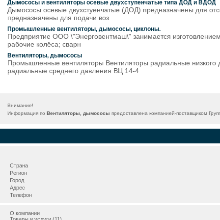
Дымососы и вентиляторы осевые двухступенчатые типа ДОД и ВДОД
Дымососы осевые двухстуенчатые (ДОД) предназначены для отсо
предназначены для подачи воз
Промышленные вентиляторы, дымососы, циклоны.
Предприятие ООО \"Энерговентмаш\" занимается изготовлением
рабочие колёса; сварн
Вентиляторы, дымососы
Промышленные вентиляторы Вентиляторы радиальные низкого д
радиальные среднего давления ВЦ 14-4
Внимание!
Информация по
Вентиляторы, дымососы
предоставлена компанией-поставщиком Групп
Страна
Регион
Город
Адрес
Телефон
О компании
Товары и услуги (11)