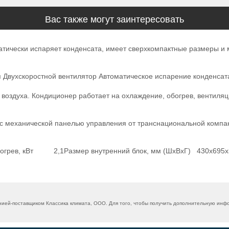
Вас также могут заинтересовать
атически испаряет конденсата, имеет сверхкомпактные размеры и 
я Двухскоростной вентилятор Автоматическое испарение конденсат
оздуха. Кондиционер работает на охлаждение, обогрев, вентиля
 с механической панелью управления от транснациональной ком
 обогрев, кВт 2,1Размер внутренний блок, мм (ШхВхГ) 430x695
ией-поставщиком Классика климата, ООО. Для того, чтобы получить дополнительную инфор