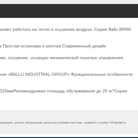
может работать на тепло и осушение воздуха. Серия Ballu BPAM
а Простая установка и монтаж Современный дизайн
цию, осушение, оснащен механической панелью управления,
пании «BALLU INDUSTRIAL GROUP».Функциональные особенности
x325ммРекомендуемая площадь обслуживания до 25 м?Серия
мацию, узнать актуальную цену или условия постаки, нажмите ссылку «
Отправить