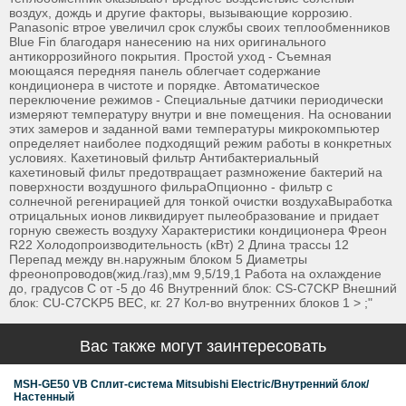
воздух, дождь и другие факторы, вызывающие коррозию.
Panasonic втрое увеличил срок службы своих теплообменников
Blue Fin благодаря нанесению на них оригинального
антикоррозийного покрытия. Простой уход - Съемная
моющаяся передняя панель облегчает содержание
кондиционера в чистоте и порядке. Автоматическое
переключение режимов - Специальные датчики периодически
измеряют температуру внутри и вне помещения. На основании
этих замеров и заданной вами температуры микрокомпьютер
определяет наиболее подходящий режим работы в конкретных
условиях. Кахетиновый фильтр Антибактериальный
кахетиновый фильт предотвращает размножение бактерий на
поверхности воздушного фильраОпционно - фильтр с
солнечной регенирацией для тонкой очистки воздухаВыработка
отрицальных ионов ликвидирует пылеобразование и придает
горную свежесть воздуху Характеристики кондиционера Фреон
R22 Холодопроизводительность (кВт) 2 Длина трассы 12
Перепад между вн.наружным блоком 5 Диаметры
фреонопроводов(жид./газ),мм 9,5/19,1 Работа на охлаждение
до, градусов С от -5 до 46 Внутренний блок: CS-C7CKP Внешний
блок: CU-C7CKP5 ВЕС, кг. 27 Кол-во внутренних блоков 1 > ;"
Вас также могут заинтересовать
MSH-GЕ50 VB Сплит-система Mitsubishi Electric/Внутренний блок/
Настенный