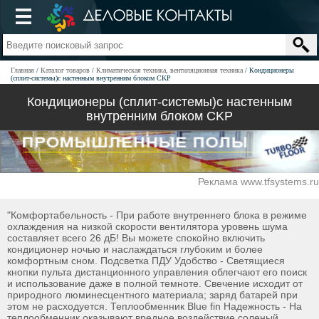
Главная
Каталог товаров
Климатическая техника, вентиляционная техника
Кондиционеры
(сплит-системы)с настенным внутренним блоком CKP
Кондиционеры (сплит-системы)с настенным
внутренним блоком CKP
Реклама www.tfsystems.ru
"Комфортабельность - При работе внутреннего блока в режиме
охлаждения на низкой скорости вентилятора уровень шума
составляет всего 26 дБ! Вы можете спокойно включить
кондиционер ночью и наслаждаться глубоким и более
комфортным сном. Подсветка ПДУ Удобство - Светящиеся
кнопки пульта дистанционного управления облегчают его поиск
и использование даже в полной темноте. Свечение исходит от
природного люминесцентного материала; заряд батарей при
этом не расходуется. Теплообменник Blue fin Надежность - На
теплообменник оказывают вредное воздействие соленый