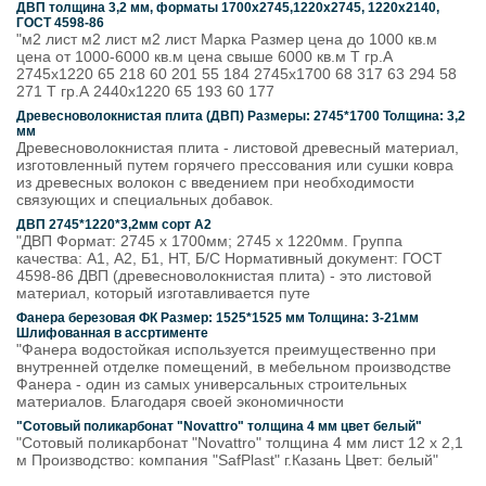
ДВП толщина 3,2 мм, форматы 1700х2745,1220х2745, 1220х2140,
ГОСТ 4598-86
"м2 лист м2 лист м2 лист Марка Размер цена до 1000 кв.м
цена от 1000-6000 кв.м цена свыше 6000 кв.м Т гр.А
2745х1220 65 218 60 201 55 184 2745х1700 68 317 63 294 58
271 Т гр.А 2440х1220 65 193 60 177
Древесноволокнистая плита (ДВП) Размеры: 2745*1700 Толщина: 3,2
мм
Древесноволокнистая плита - листовой древесный материал,
изготовленный путем горячего прессования или сушки ковра
из древесных волокон с введением при необходимости
связующих и специальных добавок.
ДВП 2745*1220*3,2мм сорт А2
"ДВП Формат: 2745 х 1700мм; 2745 х 1220мм. Группа
качества: А1, А2, Б1, НТ, Б/С Нормативный документ: ГОСТ
4598-86 ДВП (древесноволокнистая плита) - это листовой
материал, который изготавливается путе
Фанера березовая ФК Размер: 1525*1525 мм Толщина: 3-21мм
Шлифованная в ассртименте
"Фанера водостойкая используется преимущественно при
внутренней отделке помещений, в мебельном производстве
Фанера - один из самых универсальных строительных
материалов. Благодаря своей экономичности
"Сотовый поликарбонат "Novattro" толщина 4 мм цвет белый"
"Сотовый поликарбонат "Novattro" толщина 4 мм лист 12 х 2,1
м Производство: компания "SafPlast" г.Казань Цвет: белый"