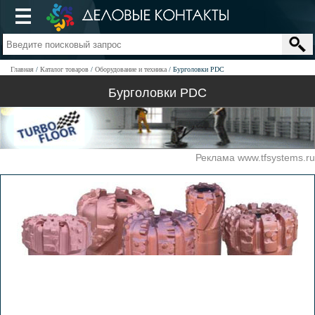
Главная
Каталог товаров
Оборудование и техника
Бурголовки PDC
Бурголовки PDC
Реклама www.tfsystems.ru