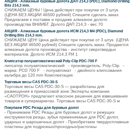
АКЦИЯ - Алмазные буровые долота ДАП 214,3 (PDC), Diamond Drilling
Bits 214,3 mm.
СНИЖАЕМ ЦЕНЫ ! Цена действует при покупке от 3 штук.
(ЦЕНА БЕЗ АКЦИИ 46500 рублей) Спешите сделать заказ.
Предлагаем к поставке и продаже алмазное долото
производства ВНИИБТ. Долото ДАП 214,3 - вес 70
АКЦИЯ - Алмазные буровые долота ИСМ 214,3 М4 (PDC), Diamond
Drilling Bits 214,3 mm.
СНИЖАЕМ ЦЕН! Цена действует при покупке от 3 штук. (ЦЕНА
БЕЗ АКЦИИ 46500 рублей) Спешите сделать заказ. Продаются
алмазные долота производства - институт сверхтвердых
материалов. Долото ИСМ 214,3 РИ 1
Клипсатор полуавтоматический Poly-Clip PDC-700 F
липсатор полуавтоматический - производитель: Poly-Clip -
марка: PCD 700 F - полуавтомат - двойного клипсования
калибра до 120 mm Комплектация:
Торговые весы CAS PDC-30-S
Торговые весы CAS PDC-30-S — разработаны для
размещения в прикассовой зоне Эксперты компании
«САОТРОН» предлагают классное решение для взвешивания
товаров в супермаркетах. Торговые весы CAS PDC-30-S м
Покупаем PDC Резцы для буровых долот
- Принимаем PDC Резцы для буровых долот и режущих
инструментов резцы, зубья применяемые для PDC долот,
ударных и шарошечных долот - Приобретаем твердосплавные
пластины для подрезных/проходных/расточны