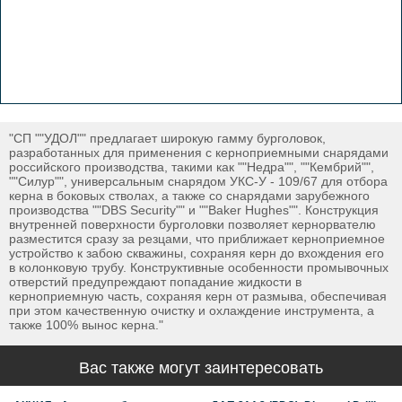
"СП ""УДОЛ"" предлагает широкую гамму бурголовок,
разработанных для применения с керноприемными снарядами
российского производства, такими как ""Недра"", ""Кембрий"",
""Силур"", универсальным снарядом УКС-У - 109/67 для отбора
керна в боковых стволах, а также со снарядами зарубежного
производства ""DBS Security"" и ""Baker Hughes"". Конструкция
внутренней поверхности бурголовки позволяет кернорвателю
разместится сразу за резцами, что приближает керноприемное
устройство к забою скважины, сохраняя керн до вхождения его
в колонковую трубу. Конструктивные особенности промывочных
отверстий предупреждают попадание жидкости в
керноприемную часть, сохраняя керн от размыва, обеспечивая
при этом качественную очистку и охлаждение инструмента, а
также 100% вынос керна."
Вас также могут заинтересовать