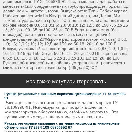
длинномерные ТУ 38 105998-91 Предназначены для работы в
качестве гибких соединительных трубопроводов для подачи под
давлением жидкостей, газов. Выпускаются: Типы Рабочаясреда
Рабочее давлениеМПа Внутренний диаметр, мм Длина, Мм
Температура рабочей среды, °С Б Бензины, масла на нефтяной
основе керосин 0,63; 1,0;1,6; 2,0 9; 10; 12; 12,5 до 150 -35 до 25
18; 20. до 100 -35 до100 -35 до 70 В Вода техническая (без
присадок), растворы неорганических кислот и щелочей
концентрацией до 20%(кроме растворов азотной кислоты) 0,63;
1,0;1,6; 2,0 9; 10; 12; 12,5 до 150 до 50 18; 20; 16 до 100 Г
Воздух, углекислый газ,азот и др. инертные газы 0,63; 1,0; 1,6 9;
10; 12; 12,5 до 150 -35 до 50 16; 18; 20. до 100 ВГ Горячая вода
0,63; 1,0; 1,6 9; 10; 12; 12,5 до 150 до 100 16; 18; 20. до 100
Рукава работоспособны в районах умеренного и тропического
климата в интервале температур (-35 до 50)°С."
Вас также могут заинтересовать
Рукава резиновые с нитяным каркасом длинномерные ТУ 38.105998-
91
Рукава резиновые с нитяным каркасом длинномерные ТУ
38.105998-91. Используются для подачи давления к
компрессорному оборудованию, отбойным молоткам. Эти
рукава часто именуют пневматическими шлангами.
Рукава резиновые напорные с нитяным каркасом длинномерные
облегченные ТУ 2554-108-05800952-97