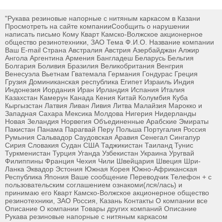
"Рукава резиновые напорные с нитяным каркасом в Казани
Просмотреть на сайте компанииСообщить о нарушении
написать письмо Кому Кварт Камско-Волжское акционерное
общество резинотехники, ЗАО Тема Ф.И.О. Название компании
Ваш E-mail Страна Австралия Австрия Азербайджан Алжир
Ангола Аргентина Армения Бангладеш Беларусь Бельгия
Болгария Боливия Бразилия Великобритания Венгрия
Венесуэла Вьетнам Гватемала Германия Гондурас Греция
Грузия Доминиканская республика Египет Израиль Индия
Индонезия Иордания Иран Ирландия Испания Италия
Казахстан Камерун Канада Кения Китай Колумбия Куба
Кыргызстан Латвия Ливан Ливия Литва Малайзия Марокко и
Западная Сахара Мексика Молдова Нигерия Нидерланды
Новая Зеландия Норвегия Объединенные Арабские Эмираты
Пакистан Панама Парагвай Перу Польша Португалия Россия
Румыния Сальвадор Саудовская Аравия Сенегал Сингапур
Сирия Словакия Судан США Таджикистан Таиланд Тунис
Туркменистан Турция Уганда Узбекистан Украина Уругвай
Филиппины Франция Чехия Чили Швейцария Швеция Шри-
Ланка Эквадор Эстония Южная Корея Южно-Африканская
Республика Япония Ваше сообщение Переводчик Телефон + с
пользовательским соглашением ознакоми(лся/лась) и
принимаю его Кварт Камско-Волжское акционерное общество
резинотехники, ЗАО Россия, Казань Контакты О компании все
Описание О компании Товары других компаний Описание
Рукава резиновые напорные с нитяным каркасом