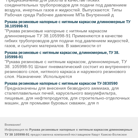
"Предназначены для работы в качестве гибких
соединительных трубопроводов для подачи под давлением
воздуха, инертных газов и жидкостей. Выпускаются: Типы
Рабочая среда Рабочее давление МПа Внутренний д
Рукава резиновые напорные с нитяным каркасом длинномерные ТУ
38.105998-91
"Рукава резиновые напорные с нитяным каркасом
длинномерные ТУ 38.105998-91 Применяются в качестве
гибких трубопроводов для подачи под давлением жидкостей,
газов, и сыпучих материалов. В зависимости от
Рукава резиновые с нитяным каркасом, длинномерные, ТУ 38.
105998-91
"Рукава резиновые с нитяным каркасом, длинномерные, ТУ
38. 105998-91 Шланг пневматический состоит из внутреннего
резинового слоя, нитяного каркаса и наружного резинового
слоя. Назначение: Используются
Рукава резиновые напорные с нитяным каркасом ТУ-3830590
Предназначены для внесения безводного аммиака, для
сталеплавильных печей, карусельного вакуумфильтра,
пищевые, для нефтепродуктов, для строительно-отделочных
машин, для промывки буровых скважин, для п
Внимание!
Информация по
Рукава резиновые напорные с нитяным каркасом длинномерные
ТУ 38 105998-91
предоставлена компанией-поставщиком Кварт Камско-Волжское