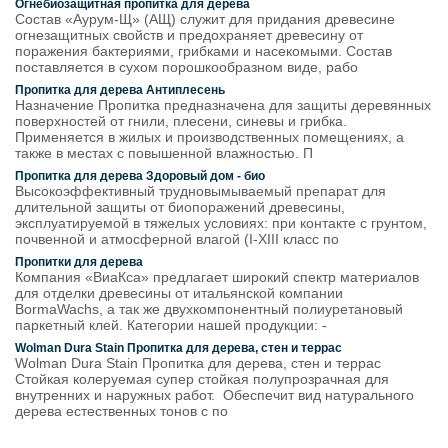
Огнебиозащитная пропитка для дерева
Состав «Аурум-Щ» (АЩ) служит для придания древесине
огнезащитных свойств и предохраняет древесину от
поражения бактериями, грибками и насекомыми. Состав
поставляется в сухом порошкообразном виде, рабо
Пропитка для дерева Антиплесень
Назначение Пропитка предназначена для защиты деревянных
поверхностей от гнили, плесени, синевы и грибка.
Применяется в жилых и производственных помещениях, а
также в местах с повышенной влажностью. П
Пропитка для дерева Здоровый дом - био
Высокоэффективный трудновымываемый препарат для
длительной защиты от биопоражений древесины,
эксплуатируемой в тяжелых условиях: при контакте с грунтом,
почвенной и атмосферной влагой (I-ХIII класс по
Пропитки для дерева
Компания «ВиаКса» предлагает широкий спектр материалов
для отделки древесины от итальянской компании
BormaWachs, а так же двухкомпонентный полиуретановый
паркетный клей. Категории нашей продукции: -
Wolman Dura Stain Пропитка для дерева, стен и террас
Wolman Dura Stain Пропитка для дерева, стен и террас
Стойкая колеруемая супер стойкая полупрозрачная для
внутренних и наружных работ. Обеспечит вид натурального
дерева естественных тонов с по