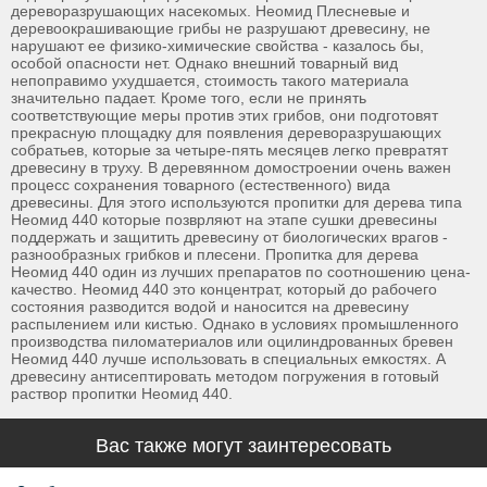
дереворазрушающих насекомых. Неомид Плесневые и
деревоокрашивающие грибы не разрушают древесину, не
нарушают ее физико-химические свойства - казалось бы,
особой опасности нет. Однако внешний товарный вид
непоправимо ухудшается, стоимость такого материала
значительно падает. Кроме того, если не принять
соответствующие меры против этих грибов, они подготовят
прекрасную площадку для появления дереворазрушающих
собратьев, которые за четыре-пять месяцев легко превратят
древесину в труху. В деревянном домостроении очень важен
процесс сохранения товарного (естественного) вида
древесины. Для этого используются пропитки для дерева типа
Неомид 440 которые позврляют на этапе сушки древесины
поддержать и защитить древесину от биологических врагов -
разнообразных грибков и плесени. Пропитка для дерева
Неомид 440 один из лучших препаратов по соотношению цена-
качество. Неомид 440 это концентрат, который до рабочего
состояния разводится водой и наносится на древесину
распылением или кистью. Однако в условиях промышленного
производства пиломатериалов или оцилиндрованных бревен
Неомид 440 лучше использовать в специальных емкостях. А
древесину антисептировать методом погружения в готовый
раствор пропитки Неомид 440.
Вас также могут заинтересовать