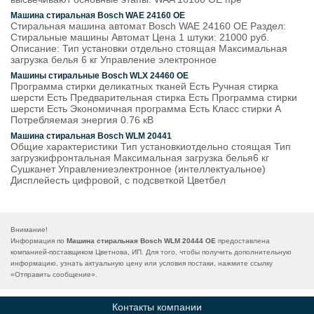
Машина стиральная Bosch WAE 24160 OE
Стиральная машина автомат Bosch WAE 24160 OE Раздел:
Стиральные машины Автомат Цена 1 штуки: 21000 руб.
Описание: Тип установки отдельно стоящая Максимальная
загрузка белья 6 кг Управление электронное
Машины стиральные Bosch WLX 24460 OE
Программа стирки деликатных тканей Есть Ручная стирка
шерсти Есть Предварительная стирка Есть Программа стирки
шерсти Есть Экономичная программа Есть Класс стирки A
Потребляемая энергия 0.76 кВ
Машина стиральная Bosch WLM 20441
Общие характеристики Тип установкиотдельно стоящая Тип
загрузкифронтальная Максимальная загрузка белья6 кг
Сушканет Управлениеэлектронное (интеллектуальное)
Дисплейесть цифровой, с подсветкой Цветбел
Внимание!
Информация по
Машина стиральная Bosch WLM 20444 OE
предоставлена
компанией-поставщиком Цветнова, ИП. Для того, чтобы получить дополнительную
информацию, узнать актуальную цену или условия постаки, нажмите ссылку
«
Отправить сообщение
».
Контакты компании