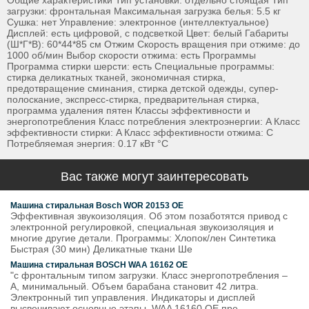
загрузки: фронтальная Максимальная загрузка белья: 5.5 кг
Сушка: нет Управление: электронное (интеллектуальное)
Дисплей: есть цифровой, с подсветкой Цвет: белый Габариты
(Ш*Г*В): 60*44*85 см Отжим Скорость вращения при отжиме: до
1000 об/мин Выбор скорости отжима: есть Программы
Программа стирки шерсти: есть Специальные программы:
стирка деликатных тканей, экономичная стирка,
предотвращение сминания, стирка детской одежды, супер-
полоскание, экспресс-стирка, предварительная стирка,
программа удаления пятен Классы эффективности и
энергопотребления Класс потребления электроэнергии: A Класс
эффективности стирки: A Класс эффективности отжима: C
Потребляемая энергия: 0.17 кВт °C
Вас также могут заинтересовать
Машина стиральная Bosch WOR 20153 OE
Эффективная звукоизоляция. Об этом позаботятся привод с
электронной регулировкой, специальная звукоизоляция и
многие другие детали. Программы: Хлопок/лен Синтетика
Быстрая (30 мин) Деликатные ткани Ше
Машина стиральная BOSCH WAA 16162 OE
"с фронтальным типом загрузки. Класс энергопотребления –
А, минимальный. Объем барабана становит 42 литра.
Электронный тип управления. Индикаторы и дисплей
высвечивают основные этапы. WAA 16160 OE пре