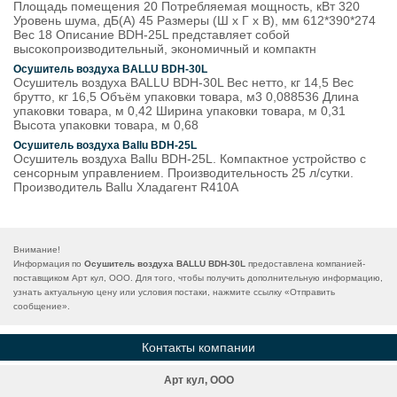
Площадь помещения 20 Потребляемая мощность, кВт 320
Уровень шума, дБ(А) 45 Размеры (Ш х Г х В), мм 612*390*274
Вес 18 Описание BDH-25L представляет собой
высокопроизводительный, экономичный и компактн
Осушитель воздуха BALLU BDH-30L
Осушитель воздуха BALLU BDH-30L Вес нетто, кг 14,5 Вес
брутто, кг 16,5 Объём упаковки товара, м3 0,088536 Длина
упаковки товара, м 0,42 Ширина упаковки товара, м 0,31
Высота упаковки товара, м 0,68
Осушитель воздуха Ballu BDH-25L
Осушитель воздуха Ballu BDH-25L. Компактное устройство с
сенсорным управлением. Производительность 25 л/сутки.
Производитель Ballu Хладагент R410A
Внимание!
Информация по
Осушитель воздуха BALLU BDH-30L
предоставлена компанией-
поставщиком Арт кул, ООО. Для того, чтобы получить дополнительную информацию,
узнать актуальную цену или условия постаки, нажмите ссылку «
Отправить
сообщение
».
Контакты компании
Арт кул, ООО