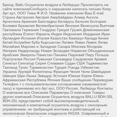
Бренд: Ballu Осушители воздуха в Люберцах Просмотреть на
сайте компанииСообщить о нарушении написать письмо Кому
Арт кул, ООО Тема Ф.И.О. Название компании Ваш E-mail
Страна Австралия Австрия Азербайджан Алжир Ангола
Аргентина Армения Бангладеш Беларусь Бельгия Болгария
Боливия Бразилия Великобритания Венгрия Венесуэла Вьетнам
Гватемала Германия Гондурас Греция Грузия Доминиканская
республика Египет Израиль Индия Индонезия Иордания Иран
Ирландия Испания Италия Казахстан Камерун Канада Кения
Китай Колумбия Куба Кыргызстан Латвия Ливан Ливия Литва
Малайзия Марокко и Западная Сахара Мексика Молдова
Нигерия Нидерланды Новая Зеландия Норвегия Объединенные
Арабские Эмираты Пакистан Панама Парагвай Перу Польша
Португалия Россия Румыния Сальвадор Саудовская Аравия
Сенегал Сингапур Сирия Словакия Судан США Таджикистан
Таиланд Тунис Туркменистан Турция Уганда Узбекистан
Украина Уругвай Филиппины Франция Чехия Чили Швейцария
Швеция Шри-Ланка Эквадор Эстония Южная Корея Южно-
Африканская Республика Япония Ваше сообщение Переводчик
Телефон + с пользовательским соглашением ознакоми(лся/
лась) и принимаю его Арт кул, ООО Россия, Люберцы Контакты
О компании все Описание Параметры О компании Товары
других компаний Описание Осушитель воздуха BALLU BDH-30L
BDH-25L представляет собой высокопроизводительный,
экономичный и компактный осушитель воздуха с сенсорным
управлением, не требующий монтажа и работающий на
экологически безопасном хладагенте R410A. Современный и