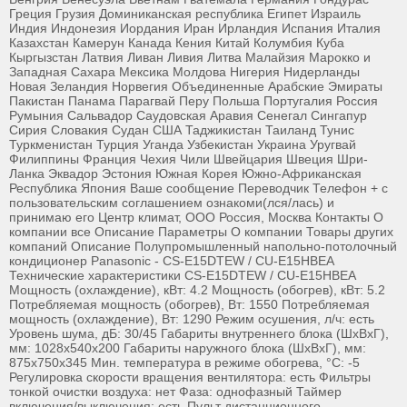
Греция Грузия Доминиканская республика Египет Израиль
Индия Индонезия Иордания Иран Ирландия Испания Италия
Казахстан Камерун Канада Кения Китай Колумбия Куба
Кыргызстан Латвия Ливан Ливия Литва Малайзия Марокко и
Западная Сахара Мексика Молдова Нигерия Нидерланды
Новая Зеландия Норвегия Объединенные Арабские Эмираты
Пакистан Панама Парагвай Перу Польша Португалия Россия
Румыния Сальвадор Саудовская Аравия Сенегал Сингапур
Сирия Словакия Судан США Таджикистан Таиланд Тунис
Туркменистан Турция Уганда Узбекистан Украина Уругвай
Филиппины Франция Чехия Чили Швейцария Швеция Шри-
Ланка Эквадор Эстония Южная Корея Южно-Африканская
Республика Япония Ваше сообщение Переводчик Телефон + с
пользовательским соглашением ознакоми(лся/лась) и
принимаю его Центр климат, ООО Россия, Москва Контакты О
компании все Описание Параметры О компании Товары других
компаний Описание Полупромышленный напольно-потолочный
кондиционер Panasonic - CS-E15DTEW / CU-E15HBEA
Технические характеристики CS-E15DTEW / CU-E15HBEA
Мощность (охлаждение), кВт: 4.2 Мощность (обогрев), кВт: 5.2
Потребляемая мощность (обогрев), Вт: 1550 Потребляемая
мощность (охлаждение), Вт: 1290 Режим осушения, л/ч: есть
Уровень шума, дБ: 30/45 Габариты внутреннего блока (ШхВхГ),
мм: 1028x540x200 Габариты наружного блока (ШхВхГ), мм:
875x750x345 Мин. температура в режиме обогрева, °C: -5
Регулировка скорости вращения вентилятора: есть Фильтры
тонкой очистки воздуха: нет Фаза: однофазный Таймер
включения/выключения: есть Пульт дистанционного