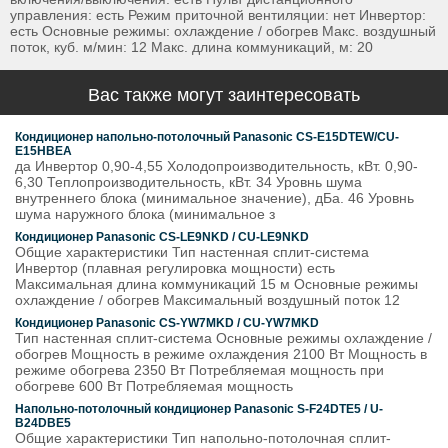
управления: есть Режим приточной вентиляции: нет Инвертор:
есть Основные режимы: охлаждение / обогрев Макс. воздушный
поток, куб. м/мин: 12 Макс. длина коммуникаций, м: 20
Вас также могут заинтересовать
Кондиционер напольно-потолочный Panasonic CS-E15DTEW/CU-
E15HBEA
да Инвертор 0,90-4,55 Холодопроизводительность, кВт. 0,90-
6,30 Теплопроизводительность, кВт. 34 Уровнь шума
внутреннего блока (минимальное значение), дБа. 46 Уровнь
шума наружного блока (минимальное з
Кондиционер Panasonic CS-LE9NKD / CU-LE9NKD
Общие характеристики Тип настенная сплит-система
Инвертор (плавная регулировка мощности) есть
Максимальная длина коммуникаций 15 м Основные режимы
охлаждение / обогрев Максимальный воздушный поток 12
Кондиционер Panasonic CS-YW7MKD / CU-YW7MKD
Тип настенная сплит-система Основные режимы охлаждение /
обогрев Мощность в режиме охлаждения 2100 Вт Мощность в
режиме обогрева 2350 Вт Потребляемая мощность при
обогреве 600 Вт Потребляемая мощность
Напольно-потолочный кондиционер Panasonic S-F24DTE5 / U-
B24DBE5
Общие характеристики Тип напольно-потолочная сплит-