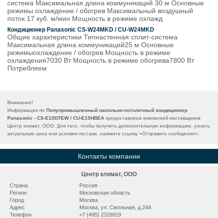
система Максимальная длина коммуникаций 30 м Основные
режимы охлаждение / обогрев Максимальный воздушный
поток 17 куб. м/мин Мощность в режиме охлажд
Кондиционер Panasonic CS-W24MKD / CU-W24MKD
Общие характеристики Типнастенная сплит-система
Максимальная длина коммуникаций25 м Основные
режимыохлаждение / обогрев Мощность в режиме
охлаждения7030 Вт Мощность в режиме обогрева7800 Вт
Потребляем
Внимание!
Информация по
Полупромышленный напольно-потолочный кондиционер
Panasonic - CS-E15DTEW / CU-E15HBEA
предоставлена компанией-поставщиком
Центр климат, ООО. Для того, чтобы получить дополнительную информацию, узнать
актуальную цену или условия постаки, нажмите ссылку «
Отправить сообщение
».
Контакты компании
Центр климат, ООО
Страна
Россия
Регион
Московская область
Город
Москва
Адрес
Москва, ул. Смольная, д.24А
Телефон
+7 (495) 2326919