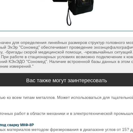
ачен для определения линейных размеров структур головного моз
ый ЭхЭр "Сономед" обеспечивает проведение эхоэнцефалографиче
ому, -бригады скорой медицинской помощи, -чрезвычайных ситуаций
 При работе в стационарных условиях возможно подключение к ко
ий КЭхЭДО "Сономед". Наличие встроенной базы данных в этом с
ение измерений."
Вас также могут заинтересовать
тью ко всем типам металлов. Может использоваться для тщательн
очных работ в области механики и в электротехнической промышл
 под сварку МКФ-8Р
вых материалов методом фрезерования в диапазоне углов от 15? д