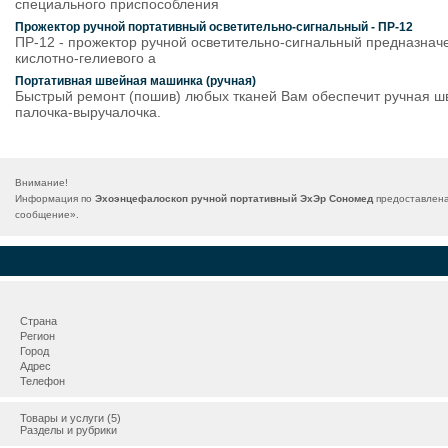
специального приспособления
Прожектор ручной портативный осветительно-сигнальный - ПР-12
ПР-12 - прожектор ручной осветительно-сигнальный предназначе
кислотно-гелиевого а
Портативная швейная машинка (ручная)
Быстрый ремонт (пошив) любых тканей Вам обеспечит ручная швей
палочка-выручалочка.
Внимание!
Информация по
Эхоэнцефалоскоп ручной портативный ЭхЭр Сономед
предоставлена
сообщение
».
Страна
Регион
Город
Адрес
Телефон
Товары и услуги (5)
Разделы и рубрики