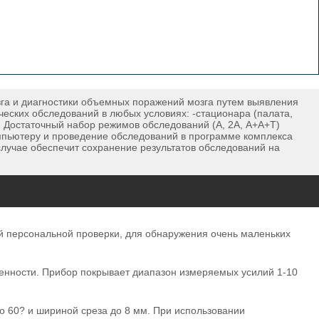
га и диагностики объемных поражений мозга путем выявления
ских обследований в любых условиях: -стационара (палата,
. Достаточный набор режимов обследований (А, 2А, А+А+Т)
мпьютеру и проведение обследований в программе комплекса
лучае обеспечит сохранение результатов обследований на
ой персональной проверки, для обнаружения очень маленьких
енности. Прибор покрывает диапазон измеряемых усилий 1-10
о 60? и шириной среза до 8 мм. При использовании