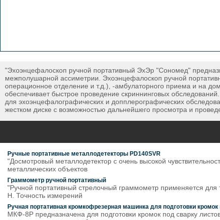
"Эхоэнцефалоскоп ручной портативный ЭхЭр "Сономед" предназн
межполушарной ассиметрии. Эхоэнцефалоскоп ручной портативн
операционное отделение и т.д.), -амбулаторного приема и на д
обеспечивает быстрое проведение скриннинговых обследований.
для эхоэнцефалографических и допплерографических обследован
жестком диске с возможностью дальнейшего просмотра и провед
Ручные портативные металлодетекторы PD140SVR
"Досмотровый металлодетектор с очень высокой чувствительнос
металлических объектов
Граммометр ручной портативный
"Ручной портативный стрелочный граммометр применяется для т
Н. Точность измерений
Ручная портативная кромкофрезерная машинка для подготовки кромок
МКФ-8Р предназначена для подготовки кромок под сварку листо