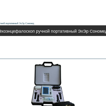
учной портативный ЭхЭр Сономед
Эхоэнцефалоскоп ручной портативный ЭхЭр Сономе