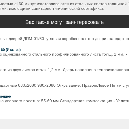
стью ei 60 минут изготавливаются из стальных листов толщиной 
ми, имеющими санитарно-гигиенический сертификат.
Вас также могут заинтересовать
ных дверей ДПМ-01/60: угловая коробка полотно двери стандартн
60 (Италия)
з оцинкованного стального профилированного листа толщ. 2 мм, 
ного из двух листов стали 1,2 мм. Дверь наполнена теплоизоляцио
андартные 880х2080 980х2080 Открывание: Правое/Левое Петли с 
лением
на дверного полотна: 55-60 мм Стандартная комплектация - Упло