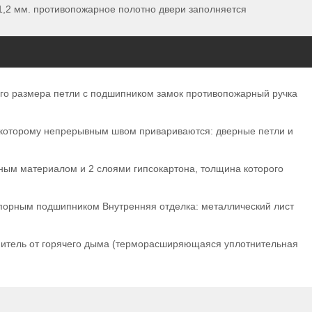
1,2 мм. противопожарное полотно двери заполняется
ого размера петли с подшипником замок противопожарный ручка
к которому непрерывным швом привариваются: дверные петли и
нным материалом и 2 слоями гипсокартона, толщина которого
упорным подшипником Внутренняя отделка: металлический лист
тнитель от горячего дыма (терморасширяющаяся уплотнительная