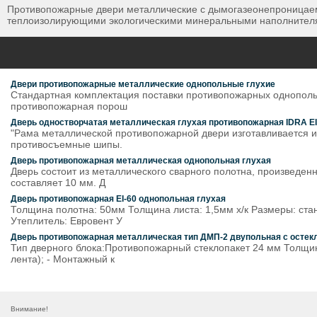
Противопожарные двери металлические с дымогазеонепроницаемо
теплоизолирующими экологическими минеральными наполнителя
Двери противопожарные металлические однопольные глухие
Стандартная комплектация поставки противопожарных однополь
противопожарная порош
Дверь одностворчатая металлическая глухая противопожарная IDRA EI 
"Рама металлической противопожарной двери изготавливается и
противосъемные шипы.
Дверь противопожарная металлическая однопольная глухая
Дверь состоит из металлического сварного полотна, произведен
составляет 10 мм. Д
Дверь противопожарная EI-60 однопольная глухая
Толщина полотна: 50мм Толщина листа: 1,5мм х/к Размеры: ст
Утеплитель: Евровент У
Дверь противопожарная металлическая тип ДМП-2 двупольная с остек
Тип дверного блока:Противопожарный стеклопакет 24 мм Толщи
лента); - Монтажный к
Внимание!