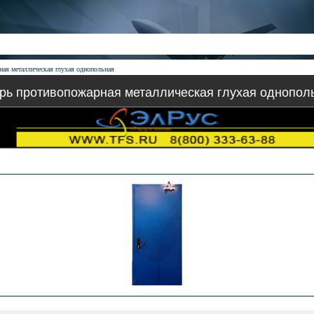
ая металлическая глухая однопольная
рь противопожарная металлическая глухая однопол