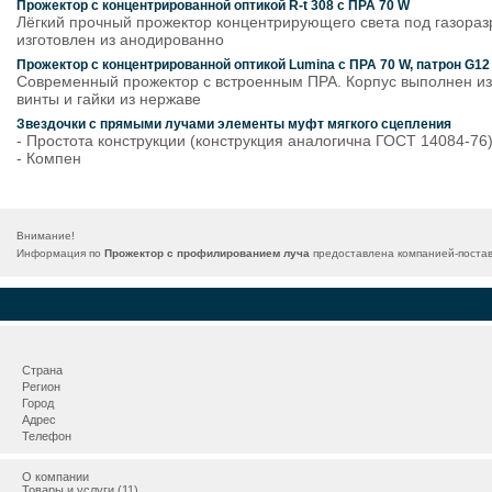
Прожектор с концентрированной оптикой R-t 308 с ПРА 70 W
Лёгкий прочный прожектор концентрирующего света под газораз
изготовлен из анодированно
Прожектор с концентрированной оптикой Lumina с ПРА 70 W, патрон G12
Современный прожектор с встроенным ПРА. Корпус выполнен из 
винты и гайки из нержаве
Звездочки с прямыми лучами элементы муфт мягкого сцепления
- Простота конструкции (конструкция аналогична ГОСТ 14084-76
- Компен
Внимание!
Информация по
Прожектор с профилированием луча
предоставлена компанией-постав
Страна
Регион
Город
Адрес
Телефон
О компании
Товары и услуги (11)