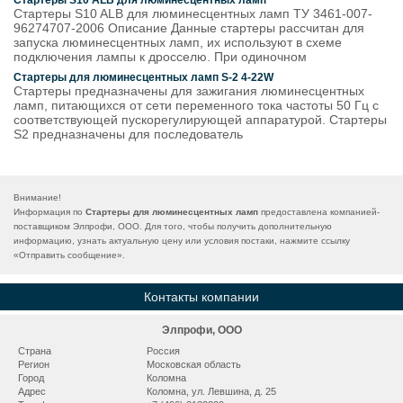
Стартеры S10 ALB для люминесцентных ламп
Стартеры S10 ALB для люминесцентных ламп ТУ 3461-007-
96274707-2006 Описание Данные стартеры рассчитан для
запуска люминесцентных ламп, их используют в схеме
подключения лампы к дросселю. При одиночном
Стартеры для люминесцентных ламп S-2 4-22W
Стартеры предназначены для зажигания люминесцентных
ламп, питающихся от сети переменного тока частоты 50 Гц с
соответствующей пускорегулирующей аппаратурой. Стартеры
S2 предназначены для последователь
Внимание!
Информация по
Стартеры для люминесцентных ламп
предоставлена компанией-
поставщиком Элпрофи, ООО. Для того, чтобы получить дополнительную
информацию, узнать актуальную цену или условия постаки, нажмите ссылку
«
Отправить сообщение
».
Контакты компании
Элпрофи, ООО
Страна
Россия
Регион
Московская область
Город
Коломна
Адрес
Коломна, ул. Левшина, д. 25