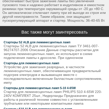
обеспечивает быстрое зажигание лампы без увеличения
пускового тока и надежно работает в индуктивном и емкостном
режимах при температуре окружающей среды от -20 до +80 С.
Он автоматически отключает лампу при её выходе их строя или
другой неисправности. Таким образом, они защищают
пускорегулирующий аппарат и стартер. Мощность: 36-40-65 Вт.
Вас также могут заинтересовать
Стартеры S2 ALB для люминесцентных ламп
Стартеры S2 ALB для люминесцентных ламп ТУ 3461-007-
96274707-2006 Описание Данные стартеры рассчитан для
запуска люминесцентных ламп, их используют в схеме
подключения лампы к дросселю. При одиночном
Стартеры для люминесцентных ламп
Устройство для зажигания разрядных, в частности
люминесцентных ламп, обеспечивающее предварительный
подогрев электродов и вызывающее вместе с
последовательно включенным балластным сопротивлением,
импу
Стартеры для люминесцентных ламп S-10 4-65W
Стартер для люминесцентных ламп PHILIPS S10 4-65W 220-
240V КОМПЛЕКТ 25шт., Нидерланды Предназначен для
работы в различной технике совместно с установленными
трубчатыми или некоторыми компактными лампа