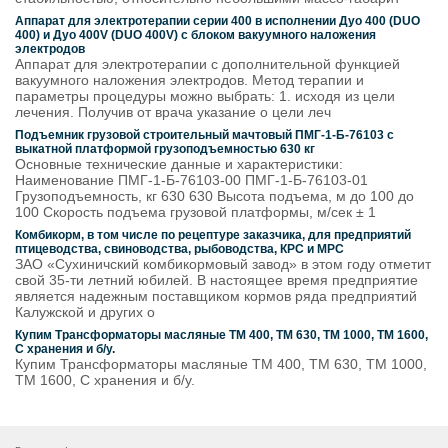
Аппарат для электротерапии серии 400 в исполнении Дуо 400 (DUO
400) и Дуо 400V (DUO 400V) с блоком вакуумного наложения
электродов
Аппарат для электротерапии с дополнительной функцией
вакуумного наложения электродов. Метод терапии и
параметры процедуры можно выбрать: 1. исходя из цели
лечения. Получив от врача указание о цели леч
Подъемник грузовой строительный мачтовый ПМГ-1-Б-76103 с
выкатной платформой грузоподъемностью 630 кг
Основные технические данные и характеристики:
Наименование ПМГ-1-Б-76103-00 ПМГ-1-Б-76103-01
Грузоподъемность, кг 630 630 Высота подъема, м до 100 до
100 Скорость подъема грузовой платформы, м/сек ± 1
Комбикорм, в том числе по рецептуре заказчика, для предприятий
птицеводства, свиноводства, рыбоводства, КРС и МРС
ЗАО «Сухиничский комбикормовый завод» в этом году отметит
свой 35-ти летний юбилей. В настоящее время предприятие
является надежным поставщиком кормов ряда предприятий
Калужской и других о
Купим Трансформаторы масляные ТМ 400, ТМ 630, ТМ 1000, ТМ 1600,
С хранения и б/у.
Купим Трансформаторы масляные ТМ 400, ТМ 630, ТМ 1000,
ТМ 1600, С хранения и б/у.