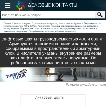
Главная
Каталог товаров
Строительные материалы, отделочные материалы
Лифтовые шахты
грузоподъемностью 400 и 630 кг. Армируются плоскими сетками и каркасами, собираемыми в
пространственный арматурный блок. В числителе указаны внутренние размеры шахт лифта, в
знаменателе - наружные. По требованию заказчика лифтовые шахты мог
Лифтовые шахты грузоподъемностью 400 и 630 кг.
Армируются плоскими сетками и каркасами,
собираемыми в пространственный арматурный
блок. В числителе указаны внутренние размеры
шахт лифта, в знаменателе - наружные. По
требованию заказчика лифтовые шахты мог
Реклама www.tfsystems.ru