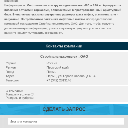
Внимание!
Информация по
Лифтовые шахты грузоподъемностью 400 и 630 кг. Армируются
плоскими сетками и каркасами, собираемыми в пространственный арматурный
блок. В числителе указаны внутренние размеры шахт лифта, в знаменателе -
наружные. По требованию заказчика лифтовые шахты мог
предоставлена
компанией-поставщиком Стройпанелькомплект, ОАО. Для того, чтобы получить
дополнительную информацию, узнать актуальную цену или условия постаки,
нажмите ссылку «
Отправить сообщение
».
Контакты компании
Стройпанелькомплект, ОАО
Страна
Россия
Регион
Пермский край
Город
Пермь
Адрес
Пермь, ул. Героев Хасана, д.45-А
Телефон
+7 (342) 2813146
О компании
Товары и услуги (5)
Разделы и рубрики
СДЕЛАТЬ ЗАПРОС