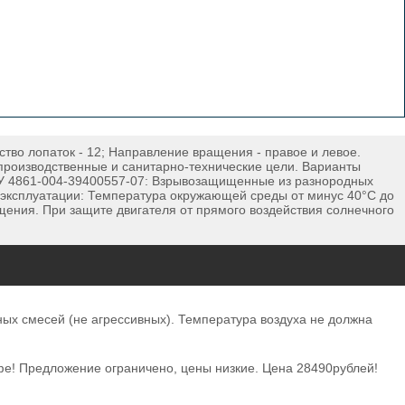
тво лопаток - 12; Направление вращения - правое и левое.
производственные и санитарно-технические цели. Варианты
 ТУ 4861-004-39400557-07: Взрывозащищенные из разнородных
эксплуатации: Температура окружающей среды от минус 40°С до
ещения. При защите двигателя от прямого воздействия солнечного
ных смесей (не агрессивных). Температура воздуха не должна
Уфе! Предложение ограничено, цены низкие. Цена 28490рублей!