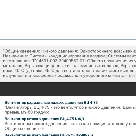
"Общие сведения: Низкого давления; Одностороннего всасывания;
Назначение: Системы кондиционирования воздуха; Системы вент
изготовления: ТУ 4861-003-39400557-07: Общего назначения из
металлов; Взрывозащищенные из алюминиевых сплавов; Взрывоз
плюс 40°С (до плюс 45°С для вентиляторов тропического исполне
излучения и атмосферных осадков для умеренного климата - 1-я
Вентилятор радиальный низкого давления ВЦ 4-75
"Вентиляторы ВЦ 4-75 - это вентилятор низкого давления. Дан
превышать 80 градусо
Вентилятор низкого давления ВЦ 4-75 №6,3
Вентиляторы низкого давления - заказная позиция и только у н
Общие сведения ·Н
Вентилятор низкого давления ВЦ-4-75(ВР-80-75)