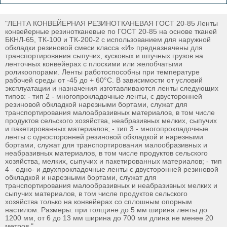
"ЛЕНТА КОНВЕЙЕРНАЯ РЕЗИНОТКАНЕВАЯ ГОСТ 20-85 Ленты
конвейерные резинотканевые по ГОСТ 20-85 на основе тканей
БКНЛ-65, ТК-100 и ТК-200-2 с использованием для наружной
обкладки резиновой смеси класса «И» предназначены для
транспортирования сыпучих, кусковых и штучных грузов на
ленточных конвейерах с плоскими или желобчатыми
роликоопорами. Ленты работоспособны при температуре
рабочей среды от -45 до + 60°С. В зависимости от условий
эксплуатации и назначения изготавливаются ленты следующих
типов: - тип 2 - многопрокладочные ленты, с двусторонней
резиновой обкладкой нарезными бортами, служат для
транспортирования малоабразивных материалов, в том числе
продуктов сельского хозяйства, неабразивных мелких, сыпучих
и пакетированных материалов; - тип 3 - многопрокладочные
ленты с односторонней резиновой обкладкой и нарезными
бортами, служат для транспортирования малообразивных и
неабразивных материалов, в том числе продуктов сельского
хозяйства, мелких, сыпучих и пакетированных материалов; - тип
4 - одно- и двухпрокладочные ленты с двусторонней резиновой
обкладкой и нарезными бортами, служат для
транспортирования малообразивных и неабразивных мелких и
сыпучих материалов, в том числе продуктов сельского
хозяйства только на конвейерах со сплошным опорным
настилом. Размеры: при толщине до 5 мм ширина ленты до
1200 мм, от 6 до 13 мм ширина до 700 мм длина не менее 20
метров."