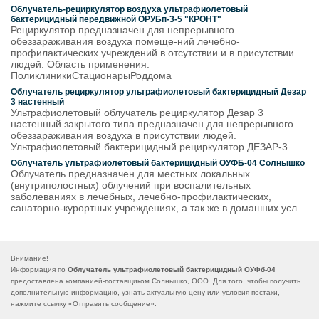
Облучатель-рециркулятор воздуха ультрафиолетовый
бактерицидный передвижной ОРУБп-3-5 "КРОНТ"
Рециркулятор предназначен для непрерывного
обеззараживания воздуха помеще-ний лечебно-
профилактических учреждений в отсутствии и в присутствии
людей. Область применения:
ПоликлиникиСтационарыРоддома
Облучатель рециркулятор ультрафиолетовый бактерицидный Дезар
3 настенный
Ультрафиолетовый облучатель рециркулятор Дезар 3
настенный закрытого типа предназначен для непрерывного
обеззараживания воздуха в присутствии людей.
Ультрафиолетовый бактерицидный рециркулятор ДЕЗАР-3
Облучатель ультрафиолетовый бактерицидный ОУФБ-04 Солнышко
Облучатель предназначен для местных локальных
(внутриполостных) облучений при воспалительных
заболеваниях в лечебных, лечебно-профилактических,
санаторно-курортных учреждениях, а так же в домашних усл
Внимание!
Информация по
Облучатель ультрафиолетовый бактерицидный ОУФб-04
предоставлена компанией-поставщиком Солнышко, ООО. Для того, чтобы получить
дополнительную информацию, узнать актуальную цену или условия постаки,
нажмите ссылку «
Отправить сообщение
».