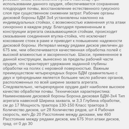
использовании данного орудия, обеспечивается сохранение
плодородия почвы, восстановление естественного гумусного
слоя при существенном снижении затрат. Рабочие органы
дисковой бороны БДМ 3х4 установлены наклонно на
индивидуальных стойках, с возможностью изменения угла атаки
синхронно в каждом ряду. Благодаря примененным в
конструкции агрегата смазывающимся стойкам, происходит
смазывание соединения втулка-стойка, что исключает
коксование стоек в раме и приводит к повышению надежности
дисковой бороны. Интервал между рядами дисков увеличен до
675 мм, чем обеспечивается качественная обработка полей с
высокой влажностью и засоренностью. Шасси, примененное в
данной конструкции, вынесено за пределы рабочей части
орудия, что гарантирует удержание заданной глубины
обработки на полях с неровной поверхностью. Важным
преимуществом четырехрядных борон БДМ сравнительно с
двух и трёхрядными является большее число рабочих органов,
расположенных по всей ширине захвата агрегата.
Следовательно, четырехрядное орудие даёт наиболее высокое
качество обработки почвы. Техническая характеристика:
Наименование дисковой бороны Борона дисковая БДМ-3х4 Тип
агрегата навесной Ширина захвата, м 3,3 Глубина обработки,
см до 17 Мощность трактора 130-150 Класс трактора 3
Количество дисков, шт 28 Количество рядов, шт 4 Рабочая
скорость, км/ч До 20 Расстояние между дисками, мм 460
Расстояние между рядами дисков, мм 675 Угол атаки дисков,
град. от 0 до 30