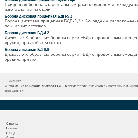
Прицепная борона с фронтальным расположением индивидуальных
изготовленны из стали
Борона дисковая прицепная БДП-5,2
Борона дисковая прицепная БДП-5,2 с 2-х рядным расположение
пожнивных остатков.
Борона дисковая БД-4,2
Дисковые Х-образные бороны серии «БД» с продольным смещени
орудия, при любых углах ат
Борона дисковая БД 6.6
Дисковые Х-образные бороны серии «БД» с продольным смещени
орудия, при лю
Внимание!
Информация по
Борона дисковая БД-1,5
предоставлена компанией-поставщиком Омский
сообщение
».
Страна
Регион
Город
Адрес