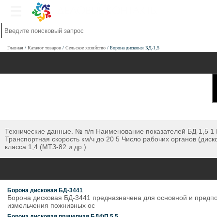
Главная
Каталог товаров
Сельское хозяйство
Борона дисковая БД-1,5
Технические данные. № п/п Наименование показателей БД-1,5 1 Ра
Транспортная скорость км/ч до 20 5 Число рабочих органов (дис
класса 1,4 (МТЗ-82 и др.)
Борона дисковая БД-3441
Борона дисковая БД-3441 предназначена для основной и предпо
измельчения пожнивных ос
Борона дисковая прицепная БДФП 5,5