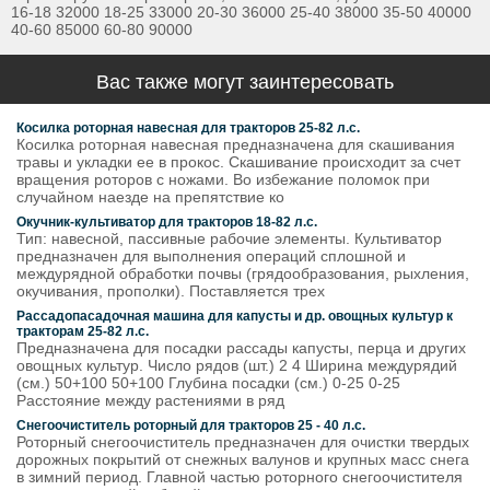
16-18 32000 18-25 33000 20-30 36000 25-40 38000 35-50 40000
40-60 85000 60-80 90000
Вас также могут заинтересовать
Косилка роторная навесная для тракторов 25-82 л.с.
Косилка роторная навесная предназначена для скашивания
травы и укладки ее в прокос. Скашивание происходит за счет
вращения роторов с ножами. Во избежание поломок при
случайном наезде на препятствие ко
Окучник-культиватор для тракторов 18-82 л.с.
Тип: навесной, пассивные рабочие элементы. Культиватор
предназначен для выполнения операций сплошной и
междурядной обработки почвы (грядообразования, рыхления,
окучивания, прополки). Поставляется трех
Рассадопасадочная машина для капусты и др. овощных культур к
тракторам 25-82 л.с.
Предназначена для посадки рассады капусты, перца и других
овощных культур. Число рядов (шт.) 2 4 Ширина междурядий
(см.) 50+100 50+100 Глубина посадки (cм.) 0-25 0-25
Расстояние между растениями в ряд
Снегоочиститель роторный для тракторов 25 - 40 л.с.
Роторный снегоочиститель предназначен для очистки твердых
дорожных покрытий от снежных валунов и крупных масс снега
в зимний период. Главной частью роторного снегоочистителя