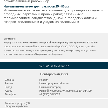
служит активный рабочий ор
Измельчитель веток для тракторов 25 - 80 л.с.
Измельчитель веток весьма актуален для проведения садово-
огородных, парковых и прочих работ, связанных с
формированием ландшафтов, дизайна городских аллей и
скверов, озеленением и уходом за зелеными м
Внимание!
Информация по
Культиватор роторный (почвофреза) для тракторов 12-82 л.с.
предоставлена компанией-поставщиком НовАгроСнаб, ООО. Для того, чтобы
получить дополнительную информацию, узнать актуальную цену или условия
постаки, нажмите ссылку «
Отправить сообщение
».
Контакты компании
НовАгроСнаб, ООО
Страна
Россия
Регион
Нижегородская область
Город
Нижний новгород
Адрес
Нижний Новгород, ул.Ларина, д.10, оф.309
Телефон
+7 (950) 6043327
Товары и услуги (38)
Разделы и рубрики