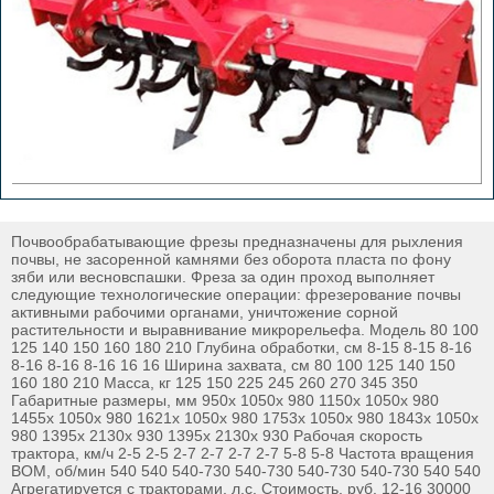
Почвообрабатывающие фрезы предназначены для рыхления
почвы, не засоренной камнями без оборота пласта по фону
зяби или весновспашки. Фреза за один проход выполняет
следующие технологические операции: фрезерование почвы
активными рабочими органами, уничтожение сорной
растительности и выравнивание микрорельефа. Модель 80 100
125 140 150 160 180 210 Глубина обработки, см 8-15 8-15 8-16
8-16 8-16 8-16 16 16 Ширина захвата, см 80 100 125 140 150
160 180 210 Масса, кг 125 150 225 245 260 270 345 350
Габаритные размеры, мм 950х 1050х 980 1150х 1050х 980
1455х 1050х 980 1621х 1050х 980 1753х 1050х 980 1843х 1050х
980 1395х 2130х 930 1395х 2130х 930 Рабочая скорость
трактора, км/ч 2-5 2-5 2-7 2-7 2-7 2-7 5-8 5-8 Частота вращения
ВОМ, об/мин 540 540 540-730 540-730 540-730 540-730 540 540
Агрегатируется с тракторами, л.с. Стоимость, руб. 12-16 30000