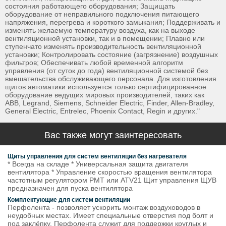
состояния работающего оборудования; Защищать
оборудование от неправильного подключения питающего
напряжения, перегрева и короткого замыкания; Поддерживать и
изменять желаемую температуру воздуха, как на выходе
вентиляционной установки, так и в помещении; Плавно или
ступенчато изменять производительность вентиляционной
установки; Контролировать состояние (загрязнение) воздушных
фильтров; Обеспечивать любой временной алгоритм
управления (от суток до года) вентиляционной системой без
вмешательства обслуживающего персонала. Для изготовления
щитов автоматики используется только сертифицированное
оборудование ведущих мировых производителей, таких как
ABB, Legrand, Siemens, Schneider Electric, Finder, Allen-Bradley,
General Electric, Entrelec, Phoenix Contact, Regin и других."
Вас также могут заинтересовать
Щиты управления для систем вентиляции без нагревателя
* Всегда на складе * Универсальная защита двигателя
вентилятора * Управление скоростью вращения вентилятора
частотным регулятором РМТ или ATV21 Щит управления ЩУВ
предназначен для пуска вентилятора
Комплектующие для систем вентиляции
Перфолента - позволяет ускорить монтаж воздуховодов в
неудобных местах. Имеет специальные отверстия под болт и
под заклёпку. Перфолента служит для поддержки круглых и