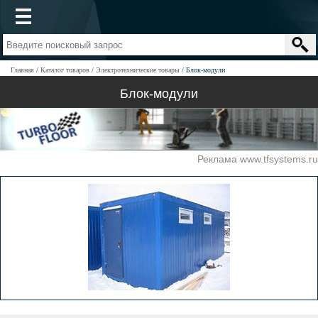
Главная
Каталог товаров
Электротехнические товары
Блок-модули
Блок-модули
Реклама www.tfsystems.ru