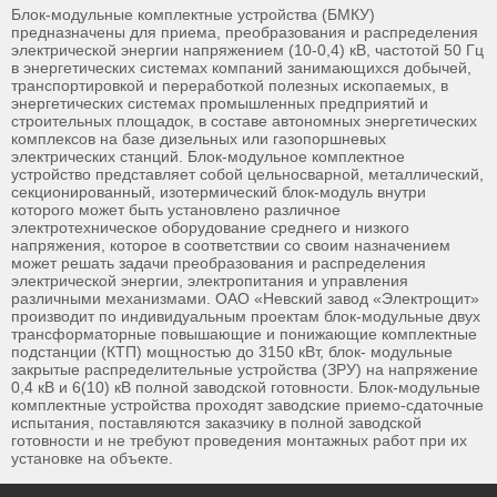
Блок-модульные комплектные устройства (БМКУ)
предназначены для приема, преобразования и распределения
электрической энергии напряжением (10-0,4) кВ, частотой 50 Гц
в энергетических системах компаний занимающихся добычей,
транспортировкой и переработкой полезных ископаемых, в
энергетических системах промышленных предприятий и
строительных площадок, в составе автономных энергетических
комплексов на базе дизельных или газопоршневых
электрических станций. Блок-модульное комплектное
устройство представляет собой цельносварной, металлический,
секционированный, изотермический блок-модуль внутри
которого может быть установлено различное
электротехническое оборудование среднего и низкого
напряжения, которое в соответствии со своим назначением
может решать задачи преобразования и распределения
электрической энергии, электропитания и управления
различными механизмами. ОАО «Невский завод «Электрощит»
производит по индивидуальным проектам блок-модульные двух
трансформаторные повышающие и понижающие комплектные
подстанции (КТП) мощностью до 3150 кВт, блок- модульные
закрытые распределительные устройства (ЗРУ) на напряжение
0,4 кВ и 6(10) кВ полной заводской готовности. Блок-модульные
комплектные устройства проходят заводские приемо-сдаточные
испытания, поставляются заказчику в полной заводской
готовности и не требуют проведения монтажных работ при их
установке на объекте.