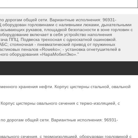
по дорогам общей сети. Вариантные исполнения: 96931-
ППЦ оборудован горловинами с наливными люками, дыхательными
асывающих рукавов, площадкой безопасности в зоне горловин с
 оборудование включает в себя устройство наполнения
гача ППЦ. Подвеска трехосная с односкатной ошиновкой.
АБС; стояночная - пневматический привод от пружинных
астиковых пеналов «Roweko»; - установка огнетушителей в
очного оборудования «НараМобилЭко»."
менного хранения нефти. Корпус цистерны стальной, овальной
орпус цистерны овального сечения с термо-изоляцией, с
по дорогам общей сети. Вариантные исполнения: 96931-
вального сечения, с термоизоляцией, оборудован горловиной с