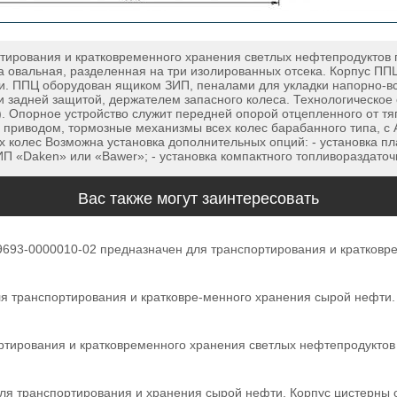
ирования и кратковременного хранения светлых нефтепродуктов 
рна овальная, разделенная на три изолированных отсека. Корпус 
и. ППЦ оборудован ящиком ЗИП, пеналами для укладки напорно-вс
 задней защитой, держателем запасного колеса. Технологическое
). Опорное устройство служит передней опорой отцепленного от тя
приводом, тормозные механизмы всех колес барабанного типа, с 
 колес Возможна установка дополнительных опций: - установка пл
ИП «Daken» или «Bawer»; - установка компактного топливораздат
Вас также могут заинтересовать
93-0000010-02 предназначен для транспортирования и кратковре
 транспортирования и кратковре-менного хранения сырой нефти. К
тирования и кратковременного хранения светлых нефтепродуктов 
я транспортирования и хранения сырой нефти. Корпус цистерны о