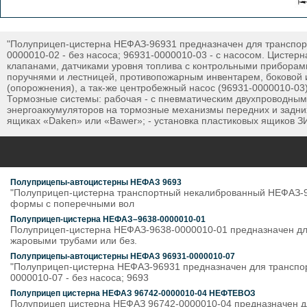
"Полуприцеп-цистерна НЕФАЗ-96931 предназначен для транспорт
0000010-02 - без насоса; 96931-0000010-03 - с насосом. Цисте
клапанами, датчиками уровня топлива с контрольными приборам
поручнями и лестницей, противопожарным инвентарем, боковой и
(опорожнения), а так-же центробежный насос (96931-0000010-03
Тормозные системы: рабочая - с пневматическим двухпроводным 
энергоаккумуляторов на тормозные механизмы передних и задних
ящиках «Daken» или «Bawer»; - установка пластиковых ящиков З
Полуприцепы-автоцистерны НЕФАЗ 9693
"Полуприцеп-цистерна транспортный некалиброванный НЕФАЗ-96
формы с поперечными вол
Полуприцеп-цистерна НЕФАЗ–9638-0000010-01
Полуприцеп-цистерна НЕФАЗ-9638-0000010-01 предназначен для
жаровыми трубами или без.
Полуприцепы-автоцистерны НЕФАЗ 96931-0000010-07
"Полуприцеп-цистерна НЕФАЗ-96931 предназначен для транспор
0000010-07 - без насоса; 9693
Полуприцеп цистерна НЕФАЗ 96742-0000010-04 НЕФТЕВОЗ
Полуприцеп цистерна НЕФАЗ 96742-0000010-04 предназначен дл