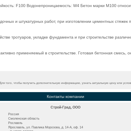
ойкость: F100 Водонепроницаемость: W4 Бетон марки М100 относит
дочных и штукатурных работ, при изготовлении цементных стяжек 
йстве тротуаров, укладке фундамента и при строительстве различн
 активно применяемый в строительстве. Готовая бетонная смесь, о
ля того, чтобы получить дополнительную информацию, узнать актуальную цену или услови
Контакты компании
Строй-Град, ООО
Россия
Смоленская область
Рославль
Ярославль, ул. Павлика Морозова, д. 14-А, оф. 14