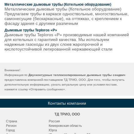
Металлические дымовые трубы (Котельное оборудование)
Металлические дымовые трубы (Котельное оборудование)
Предлагаем трубы в каркасе одноствольные, многоствольные,
самонесущие (бескаркасные), на оттяжках, с креплением к
фасаду здания с другими различным
Дымовые трубы Teploros «P»
Дымовые трубы Teploros «P» производимые нашей компанией
для котельных с гарантией качества. Мы используем
надежные газоходы из двух слоев жаропрочной и
кислотоустойчивой легированной нержавеющей стали
Внимание!
Информация по
Двухконтурные теплоизолированные дымовые трубы сэндвич
предоставлена компанией-поставщиком ТД ТРИО, ООО. Для того, чтобы получить
дополнительную информацию, узнать актуальную цену или условия постаки,
нажмите ссылку «
Отправить сообщение
».
Контакты компании
ТД ТРИО, ООО
Страна
Россия
Регион
Кемеровская область
Город
Юрга