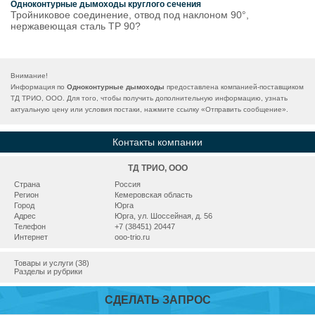
Одноконтурные дымоходы круглого сечения
Тройниковое соединение, отвод под наклоном 90°,
нержавеющая сталь ТР 90?
Внимание!
Информация по
Одноконтурные дымоходы
предоставлена компанией-поставщиком
ТД ТРИО, ООО. Для того, чтобы получить дополнительную информацию, узнать
актуальную цену или условия постаки, нажмите ссылку «
Отправить сообщение
».
Контакты компании
ТД ТРИО, ООО
Страна
Россия
Регион
Кемеровская область
Город
Юрга
Адрес
Юрга, ул. Шоссейная, д. 56
Телефон
+7 (38451) 20447
Интернет
ooo-trio.ru
Товары и услуги (38)
Разделы и рубрики
СДЕЛАТЬ ЗАПРОС