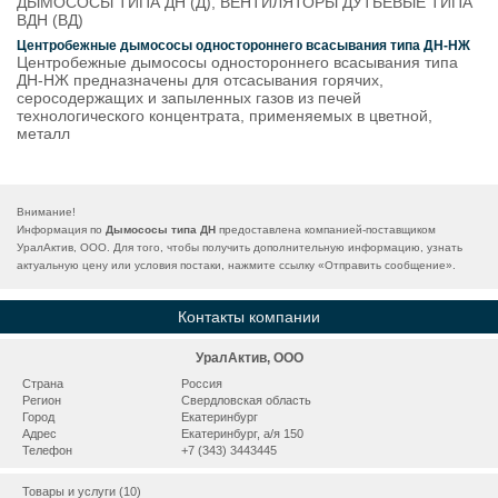
ДЫМОСОСЫ ТИПА ДН (Д), ВЕНТИЛЯТОРЫ ДУТЬЕВЫЕ ТИПА
ВДН (ВД)
Центробежные дымососы одностороннего всасывания типа ДН-НЖ
Центробежные дымососы одностороннего всасывания типа
ДН-НЖ предназначены для отсасывания горячих,
серосодержащих и запыленных газов из печей
технологического концентрата, применяемых в цветной,
металл
Внимание!
Информация по
Дымососы типа ДН
предоставлена компанией-поставщиком
УралАктив, ООО. Для того, чтобы получить дополнительную информацию, узнать
актуальную цену или условия постаки, нажмите ссылку «
Отправить сообщение
».
Контакты компании
УралАктив, ООО
Страна
Россия
Регион
Свердловская область
Город
Екатеринбург
Адрес
Екатеринбург, а/я 150
Телефон
+7 (343) 3443445
Товары и услуги (10)