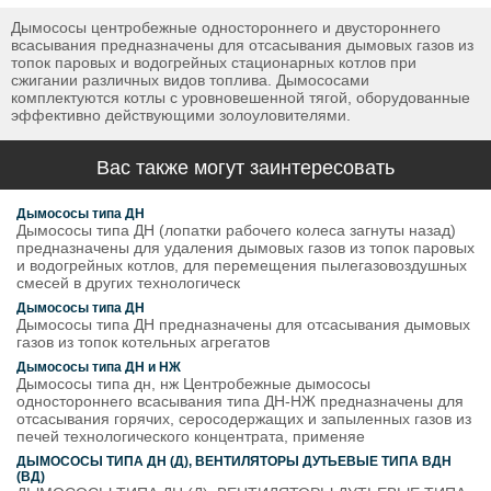
Дымососы центробежные одностороннего и двустороннего
всасывания предназначены для отсасывания дымовых газов из
топок паровых и водогрейных стационарных котлов при
сжигании различных видов топлива. Дымососами
комплектуются котлы с уровновешенной тягой, оборудованные
эффективно действующими золоуловителями.
Вас также могут заинтересовать
Дымососы типа ДН
Дымососы типа ДН (лопатки рабочего колеса загнуты назад)
предназначены для удаления дымовых газов из топок паровых
и водогрейных котлов, для перемещения пылегазовоздушных
смесей в других технологическ
Дымососы типа ДН
Дымососы типа ДН предназначены для отсасывания дымовых
газов из топок котельных агрегатов
Дымососы типа ДН и НЖ
Дымососы типа дн, нж Центробежные дымососы
одностороннего всасывания типа ДН-НЖ предназначены для
отсасывания горячих, серосодержащих и запыленных газов из
печей технологического концентрата, применяе
ДЫМОСОСЫ ТИПА ДН (Д), ВЕНТИЛЯТОРЫ ДУТЬЕВЫЕ ТИПА ВДН
(ВД)