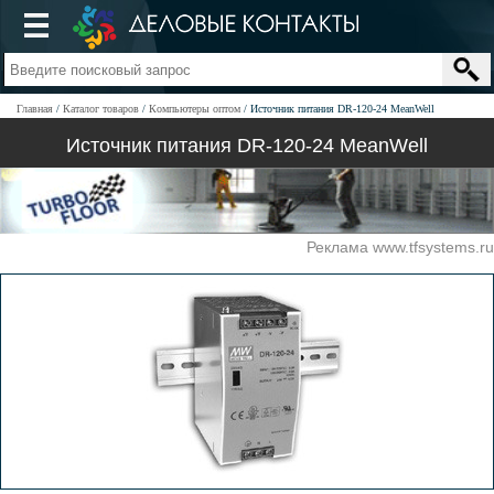
Главная
Каталог товаров
Компьютеры оптом
Источник питания DR-120-24 MeanWell
Источник питания DR-120-24 MeanWell
Реклама www.tfsystems.ru