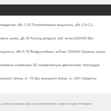
лаждения, кВт 7,03 Потребляемая мощность, кВт 2,5+2,1
ень шума, дБ 26 Расход воздуха, куб. м/час320/440 Вес
ощность, кВт 0,78 Воздухообмен, м3/час 320/440 Уровень шума,
ма снабжена новейшим DC-инверторным двигателем, благодаря
ннего блока, кг: 75 Вес внешнего блока, кг: 245 Габариты
узнать актуальную цену или условия постаки, нажмите ссылку «
Отправить