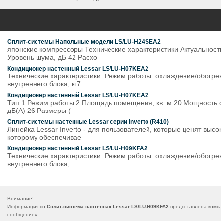
Сплит-системы Напольные модели LS/LU-H24SEA2
японские компрессоры Технические характеристики Актуальност
Уровень шума, дБ 42 Расхо
Кондиционер настенный Lessar LS/LU-H07KEA2
Технические характеристики: Режим работы: охлаждение/обогрев
внутреннего блока, кг7
Кондиционер настенный Lessar LS/LU-H07KEA2
Тип 1 Режим работы 2 Площадь помещения, кв. м 20 Мощность о
дБ(А) 26 Размеры (
Сплит-системы настенные Lessar серии Inverto (R410)
Линейка Lessar Inverto - для пользователей, которые ценят вы
которому обеспечивае
Кондиционер настенный Lessar LS/LU-H09KFA2
Технические характеристики: Режим работы: охлаждение/обогрев 
внутреннего блока,
Внимание!
Информация по
Сплит-система настенная Lessar LS/LU-H09KFA2
предоставлена компа
сообщение
».