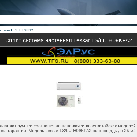
ная Lessar LS/LU-H09KFA2
Сплит-система настенная Lessar LS/LU-H09KFA2
редлагают лучшее соотношение цена-качество из китайских моделей
года гарантии. Модель Lessar LS/LU-H09KFA2 на площадь до 25 