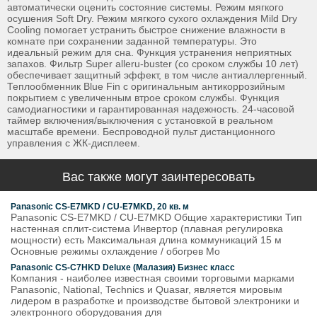
автоматически оценить состояние системы. Режим мягкого
осушения Soft Dry. Режим мягкого сухого охлаждения Mild Dry
Cooling помогает устранить быстрое снижение влажности в
комнате при сохранении заданной температуры. Это
идеальный режим для сна. Функция устранения неприятных
запахов. Фильтр Super alleru-buster (со сроком службы 10 лет)
обеспечивает защитный эффект, в том числе антиаллергенный.
Теплообменник Blue Fin с оригинальным антикоррозийным
покрытием с увеличенным втрое сроком службы. Функция
самодиагностики и гарантированная надежность. 24-часовой
таймер включения/выключения с установкой в реальном
масштабе времени. Беспроводной пульт дистанционного
управления с ЖК-дисплеем.
Вас также могут заинтересовать
Panasonic CS-E7MKD / CU-E7MKD, 20 кв. м
Panasonic CS-E7MKD / CU-E7MKD Общие характеристики Тип
настенная сплит-система Инвертор (плавная регулировка
мощности) есть Максимальная длина коммуникаций 15 м
Основные режимы охлаждение / обогрев Мо
Panasonic CS-С7HKD Deluxe (Малазия) Бизнес класс
Компания - наиболее известная своими торговыми марками
Panasonic, National, Technics и Quasar, является мировым
лидером в разработке и производстве бытовой электроники и
электронного оборудования для