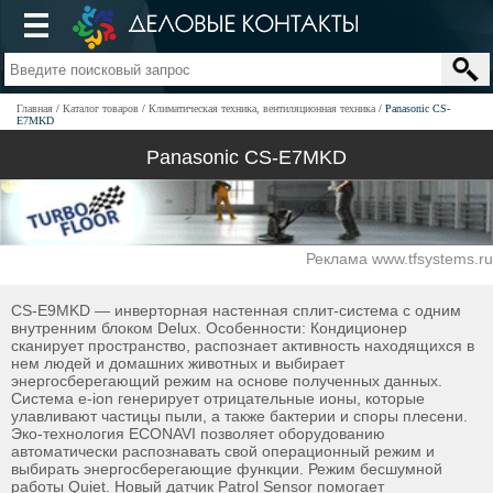
Главная
Каталог товаров
Климатическая техника, вентиляционная техника
Panasonic CS-
E7MKD
Panasonic CS-E7MKD
Реклама www.tfsystems.ru
CS-E9MKD — инверторная настенная сплит-система с одним
внутренним блоком Delux. Особенности: Кондиционер
сканирует пространство, распознает активность находящихся в
нем людей и домашних животных и выбирает
энергосберегающий режим на основе полученных данных.
Система e-ion генерирует отрицательные ионы, которые
улавливают частицы пыли, а также бактерии и споры плесени.
Эко-технология ECONAVI позволяет оборудованию
автоматически распознавать свой операционный режим и
выбирать энергосберегающие функции. Режим бесшумной
работы Quiet. Новый датчик Patrol Sensor помогает