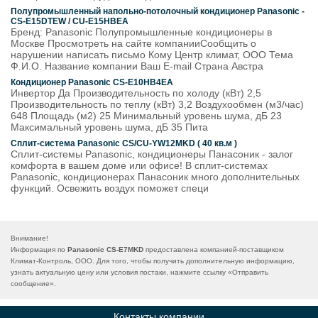
Полупромышленный напольно-потолочный кондиционер Panasonic -
CS-E15DTEW / CU-E15HBEA
Бренд: Panasonic Полупромышленные кондиционеры в
Москве Просмотреть на сайте компанииСообщить о
нарушении написать письмо Кому Центр климат, ООО Тема
Ф.И.О. Название компании Ваш E-mail Страна Австра
Кондиционер Panasonic CS-E10HB4EA
Инвертор Да Производительность по холоду (кВт) 2,5
Производительность по теплу (кВт) 3,2 Воздухообмен (м3/час)
648 Площадь (м2) 25 Минимальный уровень шума, дБ 23
Максимальный уровень шума, дБ 35 Пита
Сплит-система Panasonic CS/CU-YW12MKD ( 40 кв.м )
Сплит-системы Panasonic, кондиционеры Панасоник - залог
комфорта в вашем доме или офисе! В сплит-системах
Panasonic, кондиционерах Панасоник много дополнительных
функций. Освежить воздух поможет специ
Внимание!
Информация по
Panasonic CS-E7MKD
предоставлена компанией-поставщиком
Климат-Контроль, ООО. Для того, чтобы получить дополнительную информацию,
узнать актуальную цену или условия постаки, нажмите ссылку «
Отправить
сообщение
».
Контакты компании