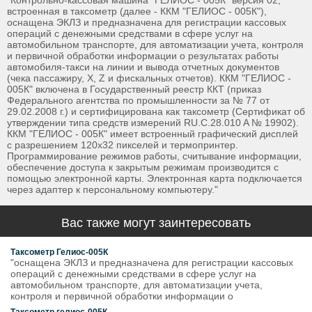
"Контрольно-кассовая машина "ГЕЛИОС - 005К" версия 02,
встроенная в таксометр (далее - ККМ "ГЕЛИОС - 005К"),
оснащена ЭКЛЗ и предназначена для регистрации кассовых
операций с денежными средствами в сфере услуг на
автомобильном транспорте, для автоматизации учета, контроля
и первичной обработки информации о результатах работы
автомобиля-такси на линии и вывода отчетных документов
(чека пассажиру, X, Z и фискальных отчетов). ККМ "ГЕЛИОС -
005К" включена в Государственный реестр ККТ (приказ
Федерального агентства по промышленности за № 77 от
29.02.2008 г.) и сертифицирована как таксометр (Сертификат об
утверждении типа средств измерений RU.C.28.010 A № 19902).
ККМ "ГЕЛИОС - 005К" имеет встроенный графический дисплей
с разрешением 120х32 пикселей и термопринтер.
Программирование режимов работы, считывание информации,
обеспечение доступа к закрытым режимам производится с
помощью электронной карты. Электронная карта подключается
через адаптер к персональному компьютеру."
Вас также могут заинтересовать
Таксометр Гелиос-005К
"оснащена ЭКЛЗ и предназначена для регистрации кассовых
операций с денежными средствами в сфере услуг на
автомобильном транспорте, для автоматизации учета,
контроля и первичной обработки информации о