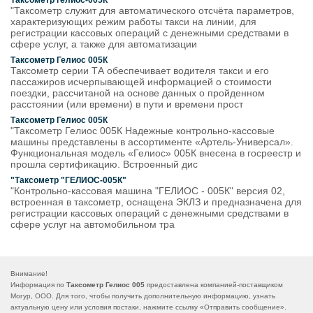
Таксометр гелиос-005К
"Таксометр служит для автоматического отсчёта параметров,
характеризующих режим работы такси на линии, для
регистрации кассовых операций с денежными средствами в
сфере услуг, а также для автоматизации
Таксометр Гелиос 005К
Таксометр серии ТА обеспечивает водителя такси и его
пассажиров исчерпывающей информацией о стоимости
поездки, рассчитаной на основе данных о пройденном
расстоянии (или времени) в пути и времени прост
Таксометр Гелиос 005К
"Таксометр Гелиос 005К Надежные контрольно-кассовые
машины представлены в ассортименте «Артель-Универсал».
Функциональная модель «Гелиос» 005К внесена в госреестр и
прошла сертификацию. Встроенный дис
"Таксометр "ГЕЛИОС-005К"
"Контрольно-кассовая машина "ГЕЛИОС - 005К" версия 02,
встроенная в таксометр, оснащена ЭКЛЗ и предназначена для
регистрации кассовых операций с денежными средствами в
сфере услуг на автомобильном тра
Внимание!
Информация по
Таксометр Гелиос 005
предоставлена компанией-поставщиком
Могур, ООО. Для того, чтобы получить дополнительную информацию, узнать
актуальную цену или условия постаки, нажмите ссылку «
Отправить сообщение
».