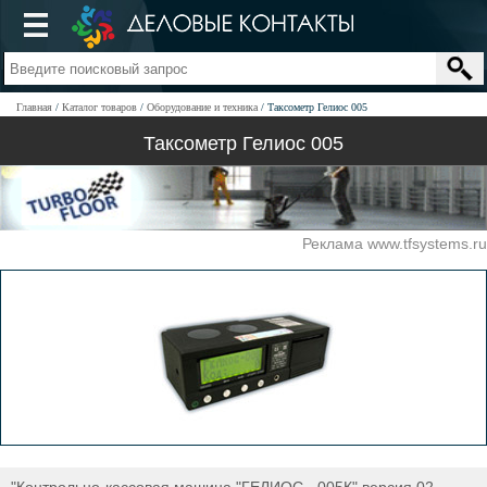
Главная
Каталог товаров
Оборудование и техника
Таксометр Гелиос 005
Таксометр Гелиос 005
Реклама www.tfsystems.ru