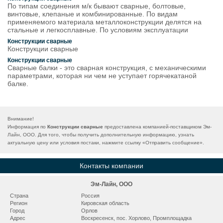
По типам соединения м/к бывают сварные, болтовые,
винтовые, клепаные и комбинированные. По видам
применяемого материала металлоконструкции делятся на
стальные и легкосплавные. По условиям эксплуатации
Конструкции сварные
Конструкции сварные
Конструкции сварные
Сварные балки - это сварная конструкция, с механическими
параметрами, которая ни чем не уступает горячекатаной
балке.
Внимание!
Информация по
Конструкции сварные
предоставлена компанией-поставщиком Эм-
Лайн, OOO. Для того, чтобы получить дополнительную информацию, узнать
актуальную цену или условия постаки, нажмите ссылку «
Отправить сообщение
».
Контакты компании
Эм-Лайн, OOO
Страна
Россия
Регион
Кировская область
Город
Орлов
Адрес
Воскресенск, пос. Хорлово, Промплощадка