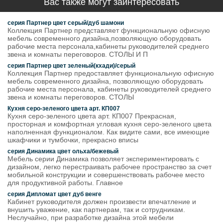
Вас также могут заинтересовать
серия Партнер цвет серый/дуб шамони
Коллекция Партнер представляет функциональную офисную
мебель современного дизайна,позволяющую оборудовать
рабочие места персонала,кабинеты руководителей среднего
звена и комнаты переговоров. СТОЛЫ И П
серия Партнер цвет зеленый(кхади)/серый
Коллекция Партнер предоставляет функциональную офисную
мебель современного дизайна, позволяющую оборудовать
рабочие места персонала, кабинеты руководителей среднего
звена и комнаты переговоров. СТОЛЫ
Кухня серо-зеленого цвета арт. КП007
Кухня серо-зеленого цвета арт. КП007 Прекрасная,
просторная и комфортная угловая кухня серо-зеленого цвета
наполненная функционалом. Как видите сами, все имеющие
шкафчики и тумбочки, прекрасно вписы
серия Динамика цвет ольха/бежевый
Мебель серии Динамика позволяет экспериментировать с
дизайном, легко перестраивать рабочее пространство за счет
мобильной конструкции и совершенствовать рабочее место
для продуктивной работы. Главное
серия Дипломат цвет дуб венге
Кабинет руководителя должен произвести впечатление и
внушить уважение, как партнерам, так и сотрудникам.
Неслучайно, при разработке дизайна этой мебели