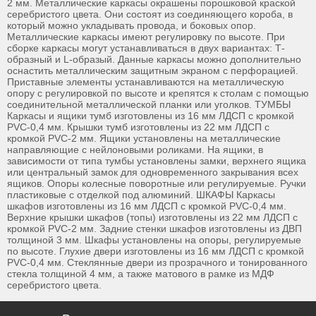
2 мм. Металлические каркасы окрашены порошковой краской
серебристого цвета. Они состоят из соединяющего короба, в
который можно укладывать провода, и боковых опор.
Металлические каркасы имеют регулировку по высоте. При
сборке каркасы могут устанавливаться в двух вариантах: Т-
образный и L-образый. Данные каркасы можно дополнительно
оснастить металлическим защитным экраном с перфорацией.
Приставные элементы устанавливаются на металлическую
опору с регулировкой по высоте и крепятся к столам с помощью
соединительной металлической планки или уголков. ТУМБЫ
Каркасы и ящики тумб изготовлены из 16 мм ЛДСП с кромкой
PVC-0,4 мм. Крышки тумб изготовлены из 22 мм ЛДСП с
кромкой PVC-2 мм. Ящики установлены на металлические
направляющие с нейлоновыми роликами. На ящики, в
зависимости от типа тумбы установлены замки, верхнего ящика
или центральный замок для одновременного закрывания всех
ящиков. Опоры колесные поворотные или регулируемые. Ручки
пластиковые с отделкой под алюминий. ШКАФЫ Каркасы
шкафов изготовлены из 16 мм ЛДСП с кромкой PVC-0,4 мм.
Верхние крышки шкафов (топы) изготовлены из 22 мм ЛДСП с
кромкой PVC-2 мм. Задние стенки шкафов изготовлены из ДВП
толщиной 3 мм. Шкафы установлены на опоры, регулируемые
по высоте. Глухие двери изготовлены из 16 мм ЛДСП с кромкой
PVC-0,4 мм. Стеклянные двери из прозрачного и тонированного
стекла толщиной 4 мм, а также матового в рамке из МДФ
серебристого цвета.