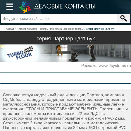
Главная
Каталог товаров
Товары для офиса, офисные товары
серия Партнер цвет бук
серия Партнер цвет бук
Реклама www.tfsystems.ru
Совершенствуя модельный ряд коллекции Партнер, компания
СД Мебель, наряду с традиционными материалами, применяет
металлооснования, которые придают мебели изящные легкие
очертания. СТОЛЫ И ПРИСТАВНЫЕ ЭЛЕМЕНТЫ Столешницы и
приставные элементы изготовлены из 22 мм ЛДСП с
двухсторонним меламиновым покрытием и кромкой PVC-2 мм.
Столы имеют 2 типа каркасов - панельный и металлический.
Панельные каркасы изготовлены из 22 мм ЛДСП с кромкой PVC-