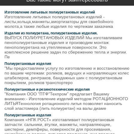
Изготовление литьевых полиуретановых изделий
Изготовление литьевых полиуретановых изделий -
листы,кольца,манжеты,амортизаторы для сваебойного
молота,а также любые изделия по чертежам заказчика
Изделия из полиуретана, полиуретановые изделия.
ВЫПУСК ПОЛИУРЕТАНОВЫХ ИЗДЕЛИЙ Мы изготавливаем
пенополиуретановые изделия и производим монтаж
пенополиуретана на утепляемые поверхности. Это
комплексное решение задач по сбережению тепла и энергии.
Пе
Полиуретановые изделия
"Мы предоставляем услугу по изготовлению и восстановлению
по вашим чертежам: роликов, ведущих и направляющих колес
штабелеров, ричтраков, бандажных шин с полиуретановым
покрытием, роликов транспортеро
Полиуретановые и резинотехнические изделия
"Компания ООО "ПТФ"Техпром" предлагает Вашему
вниманию:- Изготовление изделий методом РОТАЦИОННОГО
ЛИТЬЯТехнология ротационного литья позволяет наносить
слой эластомера (лить полиуретан) на валы диаме
Полиуретановые изделия
Компания «НПК РОСТ» изготавливает полиуретановые
запчасти: сальники, втулки, манжеты, направляющие,
шестерни, демпферы, поверхности для просеивания,