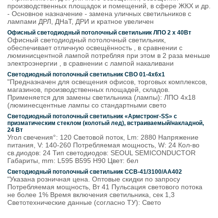
производственных площадок и помещений, в сфере ЖКХ и др.
- Основное назначение - замена уличных светильников с
лампами ДРЛ, ДНаТ, ДРИ и кратное увеличен
Офисный светодиодный потолочный светильник ЛПО 2 x 40Вт
Офисный светодиодный потолочный светильник,
обеспечивает отличную освещённость , в сравнении с
люминисцентной лампой потребляя при этом в 2 раза меньше
электроэнергии , в сравнении с лампой накаливани
Светодиодный потолочный светильник СВО 01-4х6х1
"Предназначен для освещения офисов, торговых комплексов,
магазинов, производственных площадей, складов.
Применяется для замены светильника (лампы): ЛПО 4х18
(люминесцентные лампы со стандартными свето
Светодиодный потолочный светильник «Армстронг-SS» с
призматическим стеклом (колотый лед), встраиваемый/накладной,
24 Вт
Угол свечения°: 120 Световой поток, Lm: 2880 Напряжение
питания, V: 140-260 Потребляемая мощность, W: 24 Кол-во
св.диодов: 24 Тип светодиодов: SEOUL SEMICONDUCTOR
Габариты, mm: L595 B595 H90 Цвет: бел
Светодиодный потолочный светильник ССВ-41/3100/AA402
"Указана розничная цена. Оптовые скидки по запросу
Потребляемая мощность, Вт 41 Пульсация светового потока
не более 1% Время включения светильника, сек 1,3
Светотехнические данные (согласно ТУ): Свето