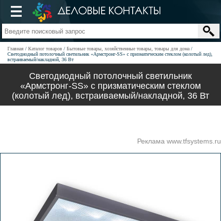
Главная
Каталог товаров
Бытовые товары, хозяйственные товары, товары для дома
Светодиодный потолочный светильник «Армстронг-SS» с призматическим стеклом (колотый лед),
встраиваемый/накладной, 36 Вт
Светодиодный потолочный светильник
«Армстронг-SS» с призматическим стеклом
(колотый лед), встраиваемый/накладной, 36 Вт
Реклама www.tfsystems.ru